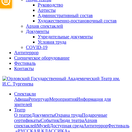
Руководство
Артисты
Административный состав
Художественно-постановочный состав
Архив спектаклей
Документы
Учредительные документы
Условия труда
COVID-19
Антитеррор
Сценическое оборудование
Фестиваль
Контакты
Спектакли
Афиша
Репертуар
Мероприятия
Информация для
зрителей
Театр
О театре
Документы
Охрана труда
Подарочные
сертификаты
События
Люди театра
Архив
спектаклей
Музей
Доступная среда
Антитеррор
Фестиваль
​ «РУССКАЯ КЛАССИКА»