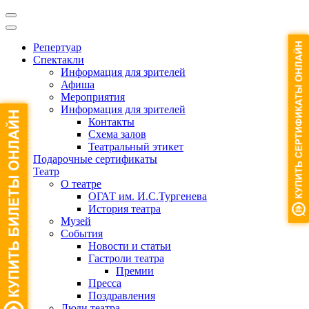
Репертуар
Спектакли
Информация для зрителей
Афиша
Мероприятия
Информация для зрителей
Контакты
Схема залов
Театральный этикет
Подарочные сертификаты
Театр
О театре
ОГАТ им. И.С.Тургенева
История театра
Музей
События
Новости и статьи
Гастроли театра
Премии
Пресса
Поздравления
Люди театра