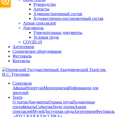
Руководство
Артисты
Административный состав
Художественно-постановочный состав
Архив спектаклей
Документы
Учредительные документы
Условия труда
COVID-19
Антитеррор
Сценическое оборудование
Фестиваль
Контакты
Спектакли
Афиша
Репертуар
Мероприятия
Информация для
зрителей
Театр
О театре
Документы
Охрана труда
Подарочные
сертификаты
События
Люди театра
Архив
спектаклей
Музей
Доступная среда
Антитеррор
Фестиваль
​ «РУССКАЯ КЛАССИКА»