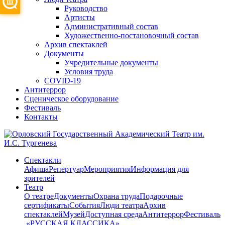
Руководство
Артисты
Административный состав
Художественно-постановочный состав
Архив спектаклей
Документы
Учредительные документы
Условия труда
COVID-19
Антитеррор
Сценическое оборудование
Фестиваль
Контакты
Спектакли
Афиша
Репертуар
Мероприятия
Информация для
зрителей
Театр
О театре
Документы
Охрана труда
Подарочные
сертификаты
События
Люди театра
Архив
спектаклей
Музей
Доступная среда
Антитеррор
Фестиваль
​ «РУССКАЯ КЛАССИКА»