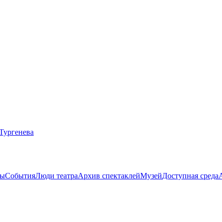
ты
События
Люди театра
Архив спектаклей
Музей
Доступная среда