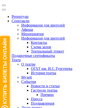
Репертуар
Спектакли
Информация для зрителей
Афиша
Мероприятия
Информация для зрителей
Контакты
Схема залов
Театральный этикет
Подарочные сертификаты
Театр
О театре
ОГАТ им. И.С.Тургенева
История театра
Музей
События
Новости и статьи
Гастроли театра
Премии
Пресса
Поздравления
Люди театра