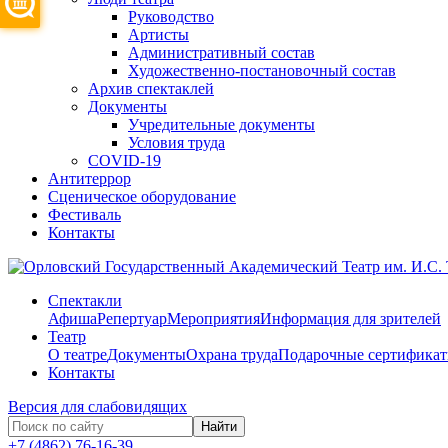
Руководство
Артисты
Административный состав
Художественно-постановочный состав
Архив спектаклей
Документы
Учредительные документы
Условия труда
COVID-19
Антитеррор
Сценическое оборудование
Фестиваль
Контакты
Спектакли
Афиша
Репертуар
Мероприятия
Информация для зрителей
Театр
О театре
Документы
Охрана труда
Подарочные сертифика
Контакты
Версия для слабовидящих
Найти
+7 (4862) 76-16-39