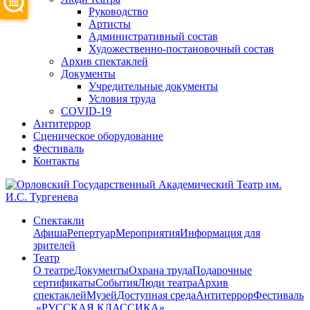
Руководство
Артисты
Административный состав
Художественно-постановочный состав
Архив спектаклей
Документы
Учредительные документы
Условия труда
COVID-19
Антитеррор
Сценическое оборудование
Фестиваль
Контакты
Спектакли
Афиша
Репертуар
Мероприятия
Информация для
зрителей
Театр
О театре
Документы
Охрана труда
Подарочные
сертификаты
События
Люди театра
Архив
спектаклей
Музей
Доступная среда
Антитеррор
Фестиваль
​ «РУССКАЯ КЛАССИКА»