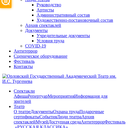
Руководство
Артисты
Административный состав
Художественно-постановочный состав
Архив спектаклей
Документы
Учредительные документы
Условия труда
COVID-19
Антитеррор
Сценическое оборудование
Фестиваль
Контакты
Спектакли
Афиша
Репертуар
Мероприятия
Информация для
зрителей
Театр
О театре
Документы
Охрана труда
Подарочные
сертификаты
События
Люди театра
Архив
спектаклей
Музей
Доступная среда
Антитеррор
Фестиваль
​ «РУССКАЯ КЛАССИКА»