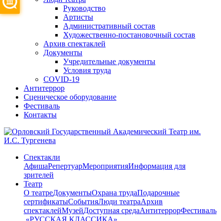
Руководство
Артисты
Административный состав
Художественно-постановочный состав
Архив спектаклей
Документы
Учредительные документы
Условия труда
COVID-19
Антитеррор
Сценическое оборудование
Фестиваль
Контакты
Спектакли
Афиша
Репертуар
Мероприятия
Информация для
зрителей
Театр
О театре
Документы
Охрана труда
Подарочные
сертификаты
События
Люди театра
Архив
спектаклей
Музей
Доступная среда
Антитеррор
Фестиваль
​ «РУССКАЯ КЛАССИКА»