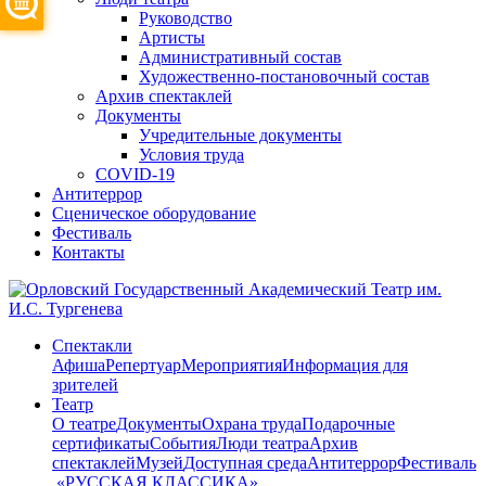
Руководство
Артисты
Административный состав
Художественно-постановочный состав
Архив спектаклей
Документы
Учредительные документы
Условия труда
COVID-19
Антитеррор
Сценическое оборудование
Фестиваль
Контакты
Спектакли
Афиша
Репертуар
Мероприятия
Информация для
зрителей
Театр
О театре
Документы
Охрана труда
Подарочные
сертификаты
События
Люди театра
Архив
спектаклей
Музей
Доступная среда
Антитеррор
Фестиваль
​ «РУССКАЯ КЛАССИКА»