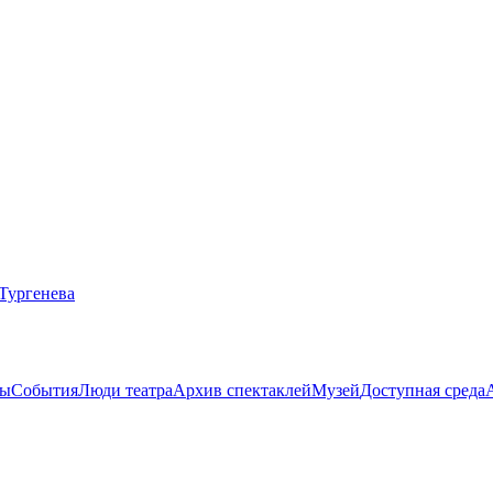
ты
События
Люди театра
Архив спектаклей
Музей
Доступная среда