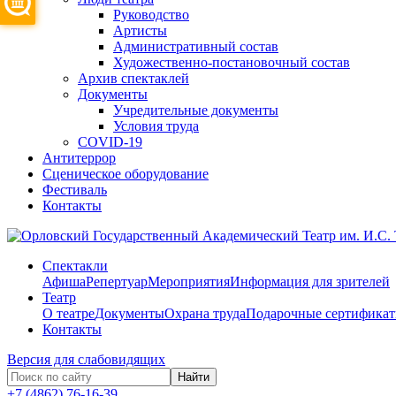
Руководство
Артисты
Административный состав
Художественно-постановочный состав
Архив спектаклей
Документы
Учредительные документы
Условия труда
COVID-19
Антитеррор
Сценическое оборудование
Фестиваль
Контакты
Спектакли
Афиша
Репертуар
Мероприятия
Информация для зрителей
Театр
О театре
Документы
Охрана труда
Подарочные сертифика
Контакты
Версия для слабовидящих
Найти
+7 (4862) 76-16-39