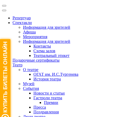
Репертуар
Спектакли
Информация для зрителей
Афиша
Мероприятия
Информация для зрителей
Контакты
Схема залов
Театральный этикет
Подарочные сертификаты
Театр
О театре
ОГАТ им. И.С.Тургенева
История театра
Музей
События
Новости и статьи
Гастроли театра
Премии
Пресса
Поздравления
Люди театра