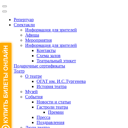
Репертуар
Спектакли
Информация для зрителей
Афиша
Мероприятия
Информация для зрителей
Контакты
Схема залов
Театральный этикет
Подарочные сертификаты
Театр
О театре
ОГАТ им. И.С.Тургенева
История театра
Музей
События
Новости и статьи
Гастроли театра
Премии
Пресса
Поздравления
Люди театра