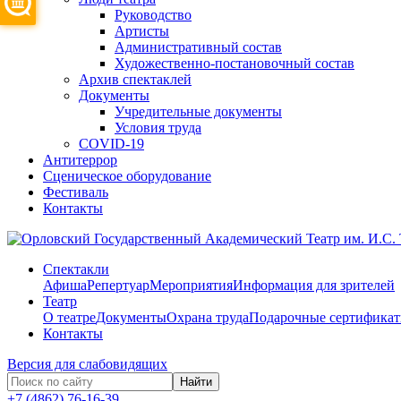
Руководство
Артисты
Административный состав
Художественно-постановочный состав
Архив спектаклей
Документы
Учредительные документы
Условия труда
COVID-19
Антитеррор
Сценическое оборудование
Фестиваль
Контакты
Спектакли
Афиша
Репертуар
Мероприятия
Информация для зрителей
Театр
О театре
Документы
Охрана труда
Подарочные сертифика
Контакты
Версия для слабовидящих
Найти
+7 (4862) 76-16-39