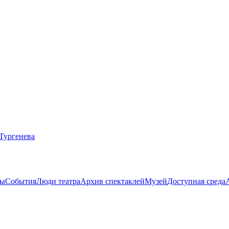
ты
События
Люди театра
Архив спектаклей
Музей
Доступная среда