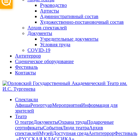
Руководство
Артисты
Административный состав
Художественно-постановочный состав
Архив спектаклей
Документы
Учредительные документы
Условия труда
COVID-19
Антитеррор
Сценическое оборудование
Фестиваль
Контакты
Спектакли
Афиша
Репертуар
Мероприятия
Информация для
зрителей
Театр
О театре
Документы
Охрана труда
Подарочные
сертификаты
События
Люди театра
Архив
спектаклей
Музей
Доступная среда
Антитеррор
Фестиваль
​ «РУССКАЯ КЛАССИКА»