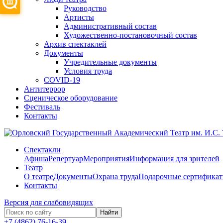
Руководство
Артисты
Административный состав
Художественно-постановочный состав
Архив спектаклей
Документы
Учредительные документы
Условия труда
COVID-19
Антитеррор
Сценическое оборудование
Фестиваль
Контакты
Спектакли
Афиша
Репертуар
Мероприятия
Информация для зрителей
Театр
О театре
Документы
Охрана труда
Подарочные сертифика
Контакты
Версия для слабовидящих
Найти
+7 (4862) 76-16-39