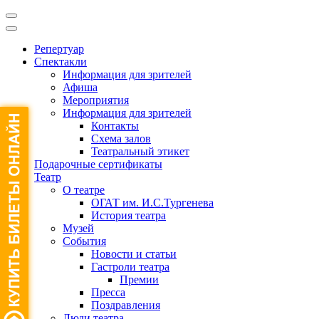
Репертуар
Спектакли
Информация для зрителей
Афиша
Мероприятия
Информация для зрителей
Контакты
Схема залов
Театральный этикет
Подарочные сертификаты
Театр
О театре
ОГАТ им. И.С.Тургенева
История театра
Музей
События
Новости и статьи
Гастроли театра
Премии
Пресса
Поздравления
Люди театра