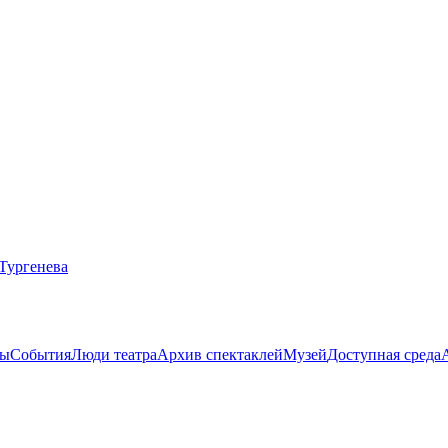
ты
События
Люди театра
Архив спектаклей
Музей
Доступная среда