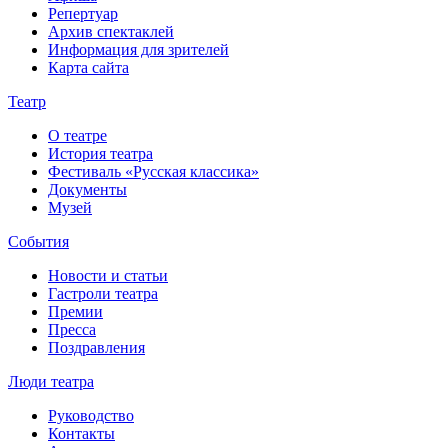
Репертуар
Архив спектаклей
Информация для зрителей
Карта сайта
Театр
О театре
История театра
Фестиваль «Русская классика»
Документы
Музей
События
Новости и статьи
Гастроли театра
Премии
Пресса
Поздравления
Люди театра
Руководство
Контакты