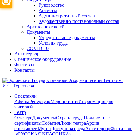
Руководство
Артисты
Административный состав
Художественно-постановочный состав
Архив спектаклей
Документы
Учредительные документы
Условия труда
COVID-19
Антитеррор
Сценическое оборудование
Фестиваль
Контакты
Спектакли
Афиша
Репертуар
Мероприятия
Информация для
зрителей
Театр
О театре
Документы
Охрана труда
Подарочные
сертификаты
События
Люди театра
Архив
спектаклей
Музей
Доступная среда
Антитеррор
Фестиваль
​ «РУССКАЯ КЛАССИКА»