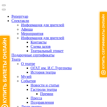
Репертуар
Спектакли
Информация для зрителей
Афиша
Мероприятия
Информация для зрителей
Контакты
Схема залов
Театральный этикет
Подарочные сертификаты
Театр
О театре
ОГАТ им. И.С.Тургенева
История театра
Музей
События
Новости и статьи
Гастроли театра
Премии
Пресса
Поздравления
Люди театра