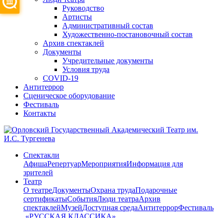
Руководство
Артисты
Административный состав
Художественно-постановочный состав
Архив спектаклей
Документы
Учредительные документы
Условия труда
COVID-19
Антитеррор
Сценическое оборудование
Фестиваль
Контакты
Спектакли
Афиша
Репертуар
Мероприятия
Информация для
зрителей
Театр
О театре
Документы
Охрана труда
Подарочные
сертификаты
События
Люди театра
Архив
спектаклей
Музей
Доступная среда
Антитеррор
Фестиваль
​ «РУССКАЯ КЛАССИКА»