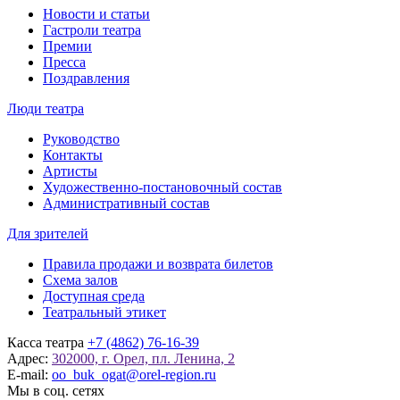
Новости и статьи
Гастроли театра
Премии
Пресса
Поздравления
Люди театра
Руководство
Контакты
Артисты
Художественно-постановочный состав
Административный состав
Для зрителей
Правила продажи и возврата билетов
Схема залов
Доступная среда
Театральный этикет
Касса театра
+7 (4862) 76-16-39
Адрес:
302000, г. Орел, пл. Ленина, 2
E-mail:
oo_buk_ogat@orel-region.ru
Мы в соц. сетях