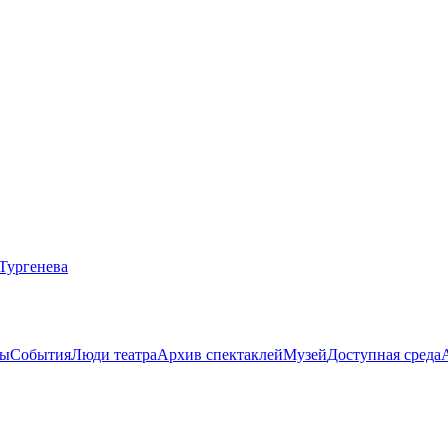
ты
События
Люди театра
Архив спектаклей
Музей
Доступная среда