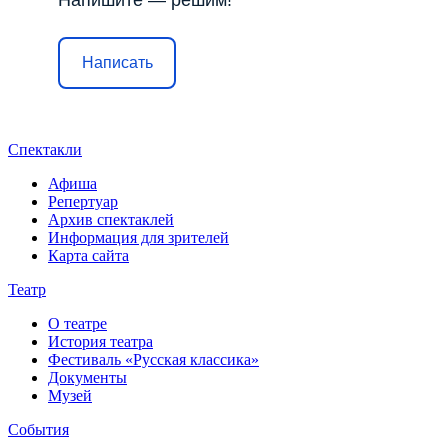
Написать
Спектакли
Афиша
Репертуар
Архив спектаклей
Информация для зрителей
Карта сайта
Театр
О театре
История театра
Фестиваль «Русская классика»
Документы
Музей
События