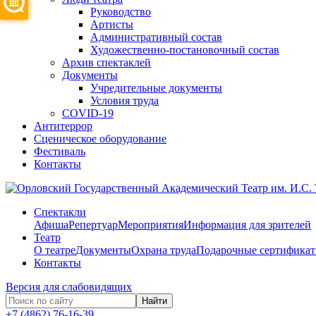
Руководство
Артисты
Административный состав
Художественно-постановочный состав
Архив спектаклей
Документы
Учредительные документы
Условия труда
COVID-19
Антитеррор
Сценическое оборудование
Фестиваль
Контакты
Спектакли
Афиша
Репертуар
Мероприятия
Информация для зрителей
Театр
О театре
Документы
Охрана труда
Подарочные сертифика
Контакты
Версия для слабовидящих
Найти
+7 (4862) 76-16-39