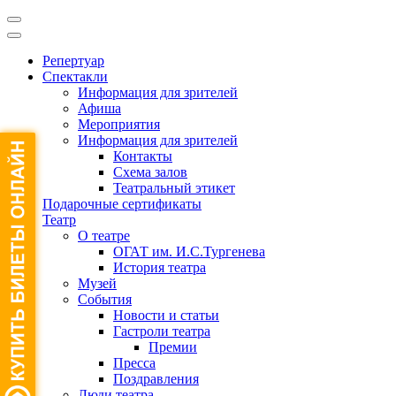
Репертуар
Спектакли
Информация для зрителей
Афиша
Мероприятия
Информация для зрителей
Контакты
Схема залов
Театральный этикет
Подарочные сертификаты
Театр
О театре
ОГАТ им. И.С.Тургенева
История театра
Музей
События
Новости и статьи
Гастроли театра
Премии
Пресса
Поздравления
Люди театра