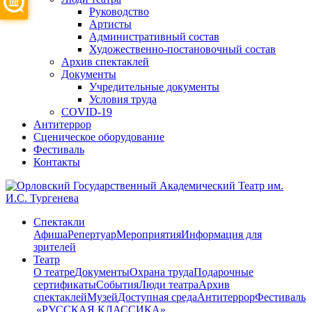
Руководство
Артисты
Административный состав
Художественно-постановочный состав
Архив спектаклей
Документы
Учредительные документы
Условия труда
COVID-19
Антитеррор
Сценическое оборудование
Фестиваль
Контакты
Спектакли
Афиша
Репертуар
Мероприятия
Информация для
зрителей
Театр
О театре
Документы
Охрана труда
Подарочные
сертификаты
События
Люди театра
Архив
спектаклей
Музей
Доступная среда
Антитеррор
Фестиваль
​ «РУССКАЯ КЛАССИКА»