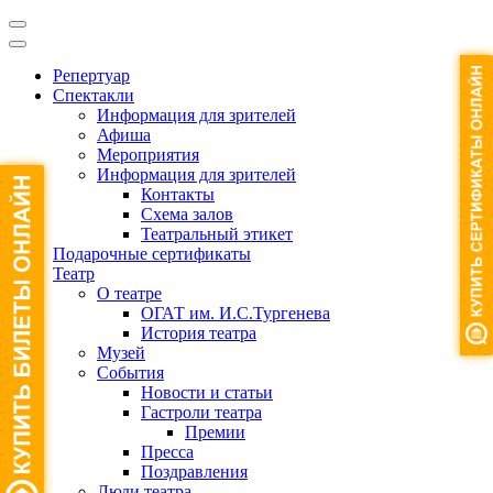
Репертуар
Спектакли
Информация для зрителей
Афиша
Мероприятия
Информация для зрителей
Контакты
Схема залов
Театральный этикет
Подарочные сертификаты
Театр
О театре
ОГАТ им. И.С.Тургенева
История театра
Музей
События
Новости и статьи
Гастроли театра
Премии
Пресса
Поздравления
Люди театра