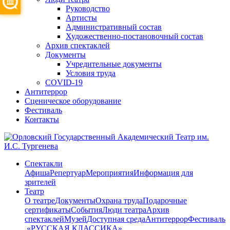
Руководство
Артисты
Административный состав
Художественно-постановочный состав
Архив спектаклей
Документы
Учредительные документы
Условия труда
COVID-19
Антитеррор
Сценическое оборудование
Фестиваль
Контакты
Спектакли
Афиша
Репертуар
Мероприятия
Информация для
зрителей
Театр
О театре
Документы
Охрана труда
Подарочные
сертификаты
События
Люди театра
Архив
спектаклей
Музей
Доступная среда
Антитеррор
Фестиваль
​ «РУССКАЯ КЛАССИКА»