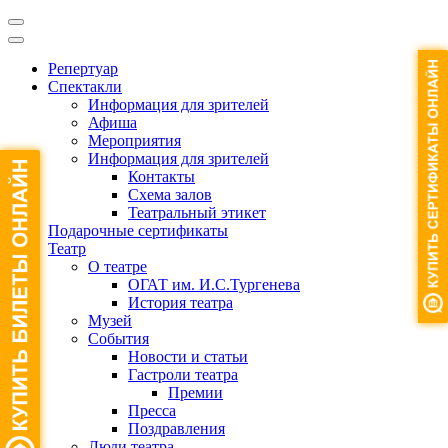
Репертуар
Спектакли
Информация для зрителей
Афиша
Мероприятия
Информация для зрителей
Контакты
Схема залов
Театральный этикет
Подарочные сертификаты
Театр
О театре
ОГАТ им. И.С.Тургенева
История театра
Музей
События
Новости и статьи
Гастроли театра
Премии
Пресса
Поздравления
Люди театра