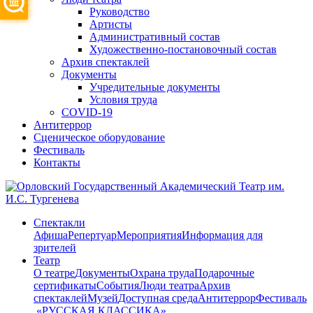
Руководство
Артисты
Административный состав
Художественно-постановочный состав
Архив спектаклей
Документы
Учредительные документы
Условия труда
COVID-19
Антитеррор
Сценическое оборудование
Фестиваль
Контакты
Спектакли
Афиша
Репертуар
Мероприятия
Информация для
зрителей
Театр
О театре
Документы
Охрана труда
Подарочные
сертификаты
События
Люди театра
Архив
спектаклей
Музей
Доступная среда
Антитеррор
Фестиваль
​ «РУССКАЯ КЛАССИКА»