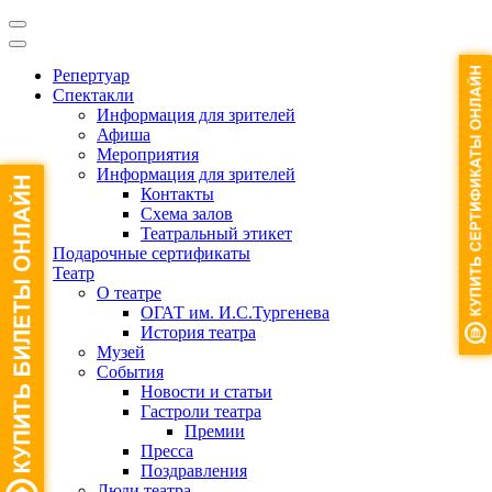
Репертуар
Спектакли
Информация для зрителей
Афиша
Мероприятия
Информация для зрителей
Контакты
Схема залов
Театральный этикет
Подарочные сертификаты
Театр
О театре
ОГАТ им. И.С.Тургенева
История театра
Музей
События
Новости и статьи
Гастроли театра
Премии
Пресса
Поздравления
Люди театра