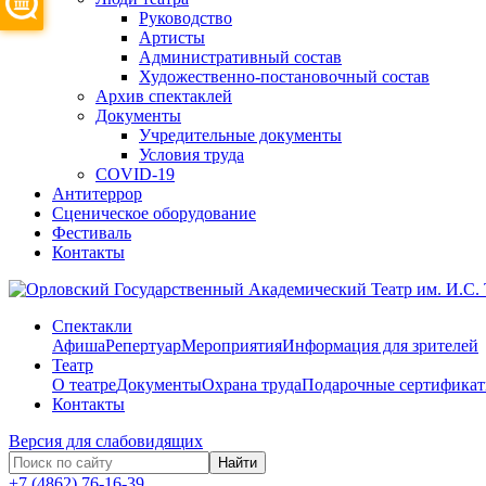
Руководство
Артисты
Административный состав
Художественно-постановочный состав
Архив спектаклей
Документы
Учредительные документы
Условия труда
COVID-19
Антитеррор
Сценическое оборудование
Фестиваль
Контакты
Спектакли
Афиша
Репертуар
Мероприятия
Информация для зрителей
Театр
О театре
Документы
Охрана труда
Подарочные сертифика
Контакты
Версия для слабовидящих
Найти
+7 (4862) 76-16-39