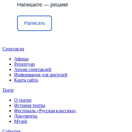
Напишите — решим!
Написать
Спектакли
Афиша
Репертуар
Архив спектаклей
Информация для зрителей
Карта сайта
Театр
О театре
История театра
Фестиваль «Русская классика»
Документы
Музей
События