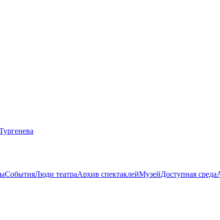
ты
События
Люди театра
Архив спектаклей
Музей
Доступная среда