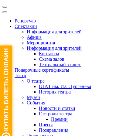
Репертуар
Спектакли
Информация для зрителей
Афиша
Мероприятия
Информация для зрителей
Контакты
Схема залов
Театральный этикет
Подарочные сертификаты
Театр
О театре
ОГАТ им. И.С.Тургенева
История театра
Музей
События
Новости и статьи
Гастроли театра
Премии
Пресса
Поздравления
Люди театра