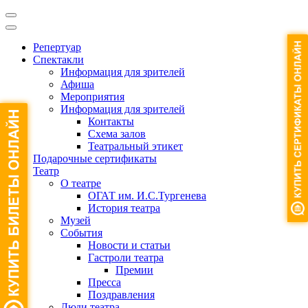
Репертуар
Спектакли
Информация для зрителей
Афиша
Мероприятия
Информация для зрителей
Контакты
Схема залов
Театральный этикет
Подарочные сертификаты
Театр
О театре
ОГАТ им. И.С.Тургенева
История театра
Музей
События
Новости и статьи
Гастроли театра
Премии
Пресса
Поздравления
Люди театра