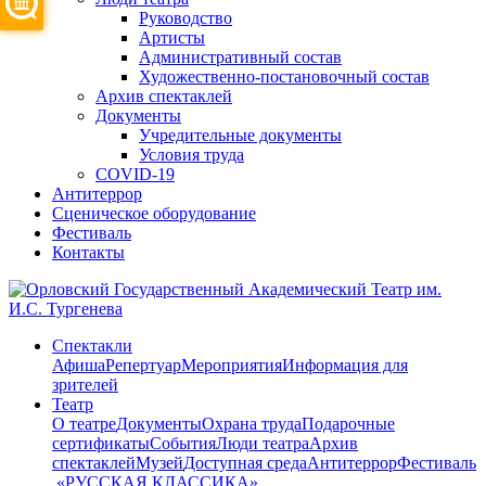
Руководство
Артисты
Административный состав
Художественно-постановочный состав
Архив спектаклей
Документы
Учредительные документы
Условия труда
COVID-19
Антитеррор
Сценическое оборудование
Фестиваль
Контакты
Спектакли
Афиша
Репертуар
Мероприятия
Информация для
зрителей
Театр
О театре
Документы
Охрана труда
Подарочные
сертификаты
События
Люди театра
Архив
спектаклей
Музей
Доступная среда
Антитеррор
Фестиваль
​ «РУССКАЯ КЛАССИКА»