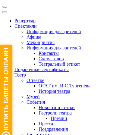
Репертуар
Спектакли
Информация для зрителей
Афиша
Мероприятия
Информация для зрителей
Контакты
Схема залов
Театральный этикет
Подарочные сертификаты
Театр
О театре
ОГАТ им. И.С.Тургенева
История театра
Музей
События
Новости и статьи
Гастроли театра
Премии
Пресса
Поздравления
Люди театра