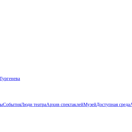
ты
События
Люди театра
Архив спектаклей
Музей
Доступная среда