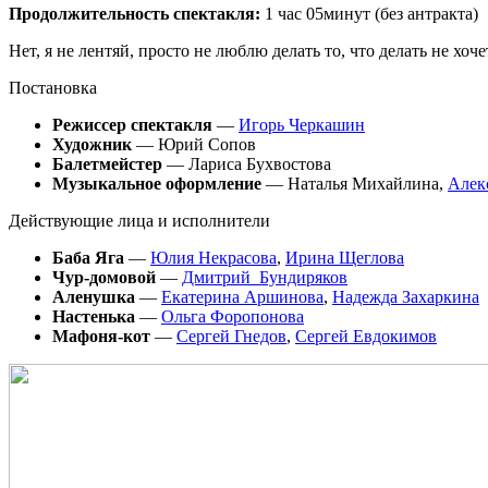
Продолжительность спектакля:
1 час 05минут (без антракта)
Нет, я не лентяй, просто не люблю делать то, что делать не хоче
Постановка
Режиссер спектакля
—
Игорь Черкашин
Художник
— Юрий Сопов
Балетмейстер
— Лариса Бухвостова
Музыкальное оформление
— Наталья Михайлина,
Алек
Действующие лица и исполнители
Баба Яга
—
Юлия Некрасова
,
Ирина Щеглова
Чур-домовой
—
Дмитрий Бундиряков
Аленушка
—
Екатерина Аршинова
,
Надежда Захаркина
Настенька
—
Ольга Форопонова
Мафоня-кот
—
Сергей Гнедов
,
Сергей Евдокимов