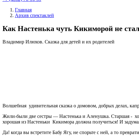
Главная
Архив спектаклей
Как Настенька чуть Кикиморой не ста
Владимир Илюхов.
Сказка для детей и их родителей
Волшебная удивительная сказка о домовом, добрых делах, ка
Жили-были две сестры — Настенька и Аленушка. Старшая - хозя
хорошая из Настеньки Кикимора должна получиться! И задумала 
Да! когда вы встретите Бабу Ягу, не спорьте с ней, а то преврат