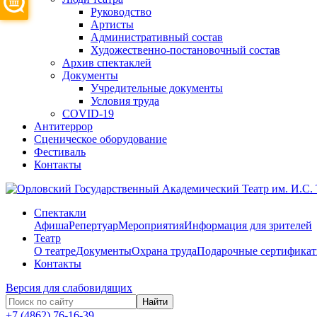
Руководство
Артисты
Административный состав
Художественно-постановочный состав
Архив спектаклей
Документы
Учредительные документы
Условия труда
COVID-19
Антитеррор
Сценическое оборудование
Фестиваль
Контакты
Спектакли
Афиша
Репертуар
Мероприятия
Информация для зрителей
Театр
О театре
Документы
Охрана труда
Подарочные сертифика
Контакты
Версия для слабовидящих
Найти
+7 (4862) 76-16-39