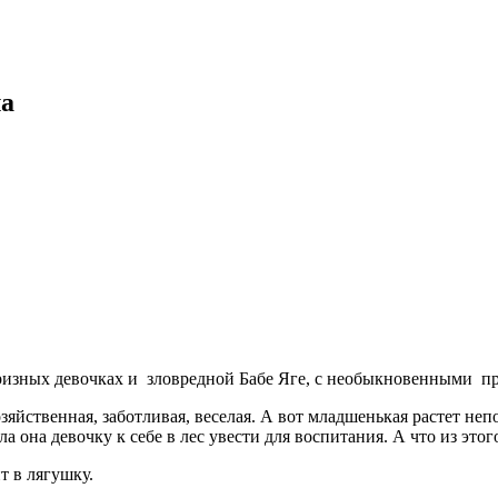
ла
призных девочках и зловредной Бабе Яге, с необыкновенными п
йственная, заботливая, веселая. А вот младшенькая растет непо
она девочку к себе в лес увести для воспитания. А что из этого
ит в лягушку.