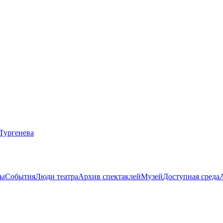
ты
События
Люди театра
Архив спектаклей
Музей
Доступная среда