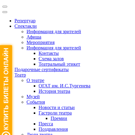
Репертуар
Спектакли
Информация для зрителей
Афиша
Мероприятия
Информация для зрителей
Контакты
Схема залов
Театральный этикет
Подарочные сертификаты
Театр
О театре
ОГАТ им. И.С.Тургенева
История театра
Музей
События
Новости и статьи
Гастроли театра
Премии
Пресса
Поздравления
Люди театра