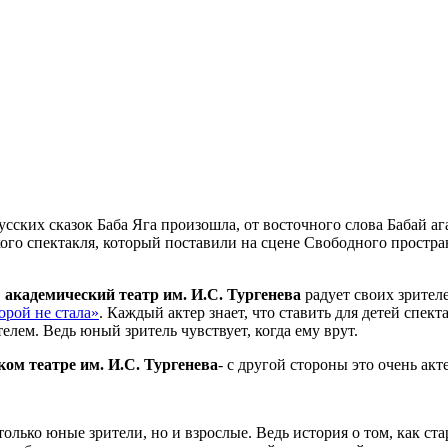
сских сказок Баба Яга произошла, от восточного слова Бабай аг
кого спектакля, который поставили на сцене Свободного простра
,
академический театр им. И.С. Тургенева
радует своих зрител
орой не стала»
. Каждый актер знает, что ставить для детей спек
телем. Ведь юный зритель чувствует, когда ему врут.
ом театре им. И.С. Тургенева
- с другой стороны это очень акт
олько юные зрители, но и взрослые. Ведь история о том, как с