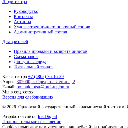
Люди театра
Руководство
Контакты
Артисты
Художественно-постановочный состав
Административный состав
Для зрителей
Правила продажи и возврата билетов
Схема залов
Доступная среда
Театральный этикет
Касса театра
+7 (4862) 76-16-39
Адрес:
302000, г. Орел, пл. Ленина, 2
E-mail:
oo_buk_ogat@orel-region.ru
Мы в соц. сетях
Версия для слабовидящих
© 2026. Орловский государственный академический театр им. 
Разработка сайта:
Iris Digital
Пользовательское соглашение
Cookies помогают нам улучшить наш веб-сайт и подбирать инфо