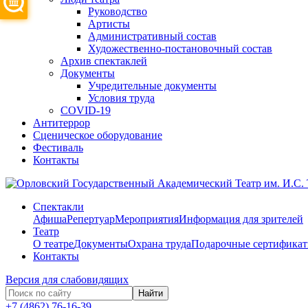
Руководство
Артисты
Административный состав
Художественно-постановочный состав
Архив спектаклей
Документы
Учредительные документы
Условия труда
COVID-19
Антитеррор
Сценическое оборудование
Фестиваль
Контакты
Спектакли
Афиша
Репертуар
Мероприятия
Информация для зрителей
Театр
О театре
Документы
Охрана труда
Подарочные сертифика
Контакты
Версия для слабовидящих
Найти
+7 (4862) 76-16-39