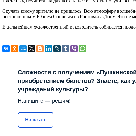
Настеньку, поучительна для всех. И все бы у Яги получилось, ес
Скучать юному зрителю не пришлось. Всю атмосферу волшебно
постановщиком Юрием Соповым из Ростова-на-Дону. Это не мог
В дальнейшем художественный руководитель собирается продолж
Сложности с получением «Пушкинской
приобретением билетов? Знаете, как 
учреждений культуры?
Напишите — решим!
Написать