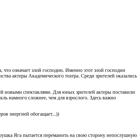
а, что означает злой господин. Именно этот злой господин
нства актеры Академического театра. Среди зрителей оказались
ей новыми спектаклями. Для юных зрителей актеры поставили
такль намного сложнее, чем для взрослого. Здесь важно
еров энергией обогащает...))
тарушка Яга пытается переманить на свою сторону непослушную