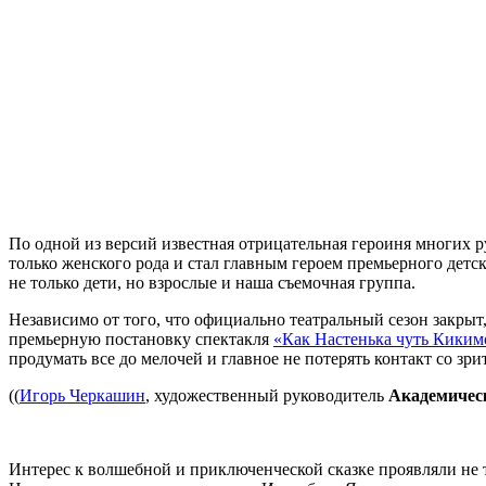
По одной из версий известная отрицательная героиня многих ру
только женского рода и стал главным героем премьерного детс
не только дети, но взрослые и наша съемочная группа.
Независимо от того, что официально театральный сезон закрыт
премьерную постановку спектакля
«Как Настенька чуть Киким
продумать все до мелочей и главное не потерять контакт со зри
((
Игорь Черкашин
, художественный руководитель
Академическ
Интерес к волшебной и приключенческой сказке проявляли не т