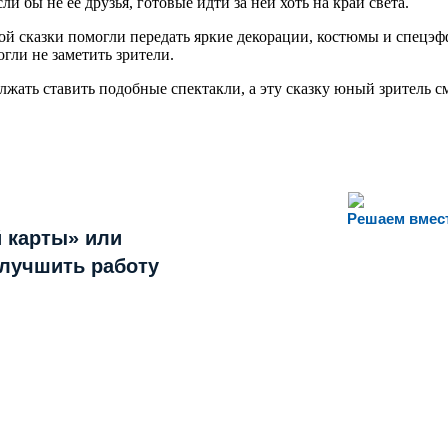
ли бы не ее друзья, готовые идти за ней хоть на край света.
й сказки помогли передать яркие декорации, костюмы и спецэ
ли не заметить зрители.
ать ставить подобные спектакли, а эту сказку юный зритель см
Решаем вмес
 карты» или
улучшить работу