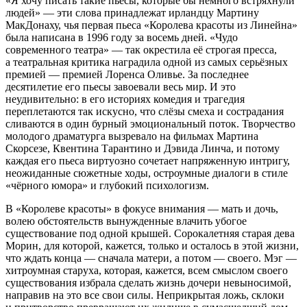
«Я хочу писать такие пьесы, которые бы немного встряхнули
людей» — эти слова принадлежат ирландцу Мартину
МакДонаху, чья первая пьеса «Королева красоты из Линейна»
была написана в 1996 году за восемь дней. «Чудо
современного театра» — так окрестила её строгая пресса,
а театральная критика наградила одной из самых серьёзных
премией — премией Лоренса Оливье. За последнее
десятилетие его пьесы завоевали весь мир. И это
неудивительно: в его историях комедия и трагедия
переплетаются так искусно, что слёзы смеха и сострадания
сливаются в один бурный эмоциональный поток. Творчество
молодого драматурга вызревало на фильмах Мартина
Скорсезе, Квентина Тарантино и Дэвида Линча, и потому
каждая его пьеса виртуозно сочетает напряженную интригу,
неожиданные сюжетные ходы, остроумные диалоги в стиле
«чёрного юмора» и глубокий психологизм.
В «Королеве красоты» в фокусе внимания — мать и дочь,
волею обстоятельств вынужденные влачить убогое
существование под одной крышей. Сорокалетняя старая дева
Морин, для которой, кажется, только и осталось в этой жизни,
что ждать конца — сначала матери, а потом — своего. Мэг —
хитроумная старуха, которая, кажется, всем смыслом своего
существования избрала сделать жизнь дочери невыносимой,
направив на это все свои силы. Неприкрытая ложь, склоки