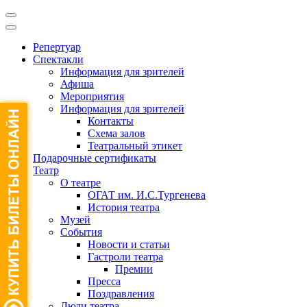
Репертуар
Спектакли
Информация для зрителей
Афиша
Мероприятия
Информация для зрителей
Контакты
Схема залов
Театральный этикет
Подарочные сертификаты
Театр
О театре
ОГАТ им. И.С.Тургенева
История театра
Музей
События
Новости и статьи
Гастроли театра
Премии
Пресса
Поздравления
Люди театра