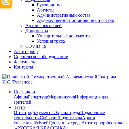
Руководство
Артисты
Административный состав
Художественно-постановочный состав
Архив спектаклей
Документы
Учредительные документы
Условия труда
COVID-19
Антитеррор
Сценическое оборудование
Фестиваль
Контакты
Спектакли
Афиша
Репертуар
Мероприятия
Информация для
зрителей
Театр
О театре
Документы
Охрана труда
Подарочные
сертификаты
События
Люди театра
Архив
спектаклей
Музей
Доступная среда
Антитеррор
Фестиваль
​ «РУССКАЯ КЛАССИКА»