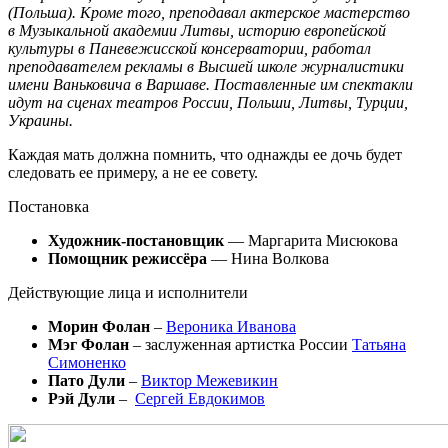
(Польша). Кроме того, преподавал актерское мастерство
в Музыкальной академии Литвы, историю европейской
культуры в Паневежисской консерватории, работал
преподавателем рекламы в Высшей школе журналистики
имени Ваньковича в Варшаве. Поставленные им спектакли
идут на сценах театров России, Польши, Литвы, Турции,
Украины.
Каждая мать должна помнить, что однажды ее дочь будет
следовать ее примеру, а не ее совету.
Постановка
Художник-постановщик
— Маргарита Мисюкова
Помощник режиссёра
— Нина Волкова
Действующие лица и исполнители
Морин Фолан
–
Вероника Иванова
Мэг Фолан
– заслуженная артистка России
Татьяна
Симоненко
Пато Дули
–
Виктор Межевикин
Рэй Дули
–
Сергей Евдокимов