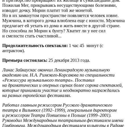
и притворство превращают их жилище в сумасшедший дом.
Пожилая Мег, прикрываясь несуществующими болезнями,
изводит дочку. Морин платит той же монетой.
Но в их замкнутом пространстве появляется человек извне.
Мужчина, в которого дочка влюблена еще с юности. Мужчина
предлагает ей уехать из дома и жить вместе в другой стране.
Но способна ли Морин к бунту? Хватит ли у нее сил
и смелости стать счастливой...
Продолжительность спектакля:
1 час 45 минут (с
антрактом).
Премьера состоялась:
25 декабря 2013 года.
Линас Зайкаускас окончил Ленинградскую музыкальную
академию им. Н.А. Римского-Корсакова по специальности
«Режиссура музыкального театра». Поставил
на драматических и оперных сценах более сорока спектаклей,
которые принимали участие и неоднократно награждались
на разных европейских фестивалях.
Работал главным режиссером Русского драматического
театра в Вильнюсе (1992–1999), генеральным директором
и режиссером Театра Повшехны в Польше (1999–2001).
Руководил Международным театральным фестивалем имени
Гомбровича, Международным фестивалем культуры в Радоме