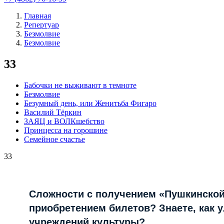
Главная
Репертуар
Безмолвие
Безмолвие
33
Бабочки не выживают в темноте
Безмолвие
Безумный день, или Женитьба Фигаро
Василий Тёркин
ЗАЯЦ и ВОЛКшебство
Принцесса на горошине
Семейное счастье
33
Сложности с получением «Пушкинской
приобретением билетов? Знаете, как 
учреждений культуры?