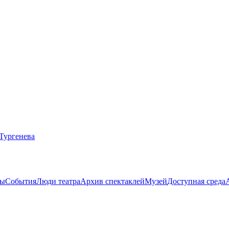
ты
События
Люди театра
Архив спектаклей
Музей
Доступная среда