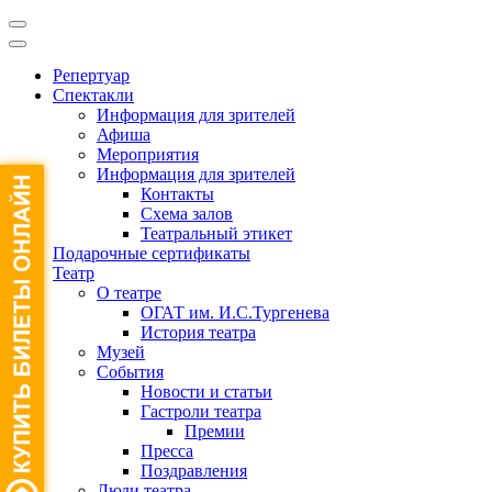
Репертуар
Спектакли
Информация для зрителей
Афиша
Мероприятия
Информация для зрителей
Контакты
Схема залов
Театральный этикет
Подарочные сертификаты
Театр
О театре
ОГАТ им. И.С.Тургенева
История театра
Музей
События
Новости и статьи
Гастроли театра
Премии
Пресса
Поздравления
Люди театра