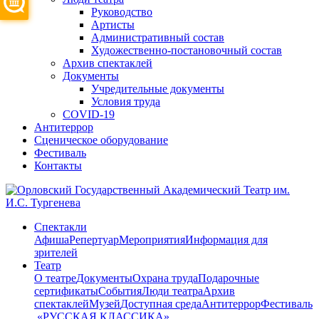
Руководство
Артисты
Административный состав
Художественно-постановочный состав
Архив спектаклей
Документы
Учредительные документы
Условия труда
COVID-19
Антитеррор
Сценическое оборудование
Фестиваль
Контакты
Спектакли
Афиша
Репертуар
Мероприятия
Информация для
зрителей
Театр
О театре
Документы
Охрана труда
Подарочные
сертификаты
События
Люди театра
Архив
спектаклей
Музей
Доступная среда
Антитеррор
Фестиваль
​ «РУССКАЯ КЛАССИКА»