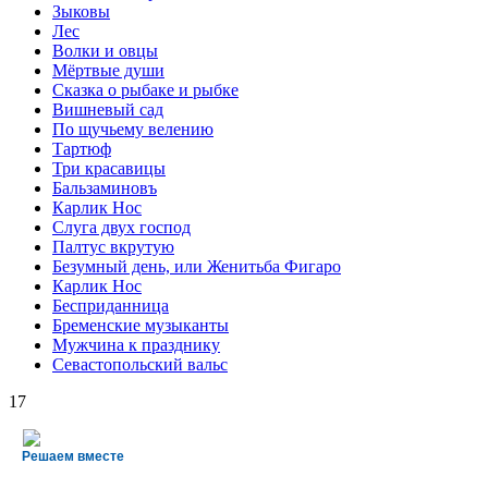
Зыковы
Лес
Волки и овцы
Мёртвые души
Сказка о рыбаке и рыбке
Вишневый сад
По щучьему велению
Тартюф
Три красавицы
Бальзаминовъ
Карлик Нос
Слуга двух господ
Палтус вкрутую
Безумный день, или Женитьба Фигаро
Карлик Нос
Бесприданница
Бременские музыканты
Мужчина к празднику
Севастопольский вальс
17
Решаем вместе