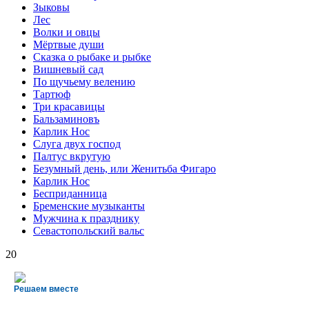
Зыковы
Лес
Волки и овцы
Мёртвые души
Сказка о рыбаке и рыбке
Вишневый сад
По щучьему велению
Тартюф
Три красавицы
Бальзаминовъ
Карлик Нос
Слуга двух господ
Палтус вкрутую
Безумный день, или Женитьба Фигаро
Карлик Нос
Бесприданница
Бременские музыканты
Мужчина к празднику
Севастопольский вальс
20
Решаем вместе