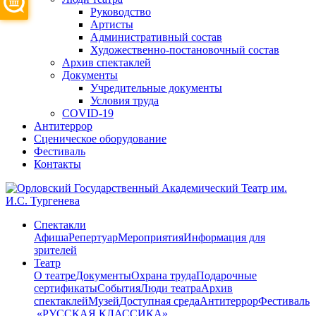
Руководство
Артисты
Административный состав
Художественно-постановочный состав
Архив спектаклей
Документы
Учредительные документы
Условия труда
COVID-19
Антитеррор
Сценическое оборудование
Фестиваль
Контакты
Спектакли
Афиша
Репертуар
Мероприятия
Информация для
зрителей
Театр
О театре
Документы
Охрана труда
Подарочные
сертификаты
События
Люди театра
Архив
спектаклей
Музей
Доступная среда
Антитеррор
Фестиваль
​ «РУССКАЯ КЛАССИКА»