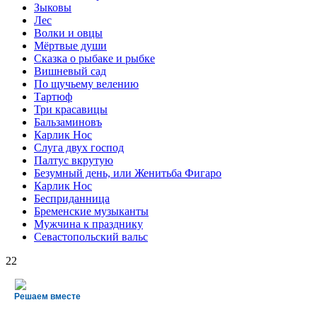
Зыковы
Лес
Волки и овцы
Мёртвые души
Сказка о рыбаке и рыбке
Вишневый сад
По щучьему велению
Тартюф
Три красавицы
Бальзаминовъ
Карлик Нос
Слуга двух господ
Палтус вкрутую
Безумный день, или Женитьба Фигаро
Карлик Нос
Бесприданница
Бременские музыканты
Мужчина к празднику
Севастопольский вальс
22
Решаем вместе