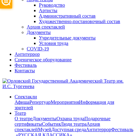
Руководство
Артисты
Административный состав
Художественно-постановочный состав
Архив спектаклей
Документы
Учредительные документы
Условия труда
COVID-19
Антитеррор
Сценическое оборудование
Фестиваль
Контакты
Спектакли
Афиша
Репертуар
Мероприятия
Информация для
зрителей
Театр
О театре
Документы
Охрана труда
Подарочные
сертификаты
События
Люди театра
Архив
спектаклей
Музей
Доступная среда
Антитеррор
Фестиваль
​ «РУССКАЯ КЛАССИКА»