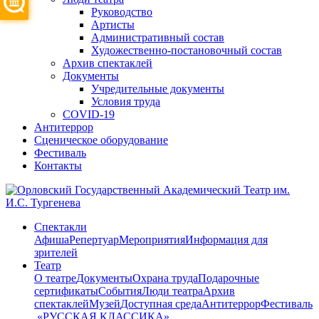
Руководство
Артисты
Административный состав
Художественно-постановочный состав
Архив спектаклей
Документы
Учредительные документы
Условия труда
COVID-19
Антитеррор
Сценическое оборудование
Фестиваль
Контакты
Спектакли
Афиша
Репертуар
Мероприятия
Информация для
зрителей
Театр
О театре
Документы
Охрана труда
Подарочные
сертификаты
События
Люди театра
Архив
спектаклей
Музей
Доступная среда
Антитеррор
Фестиваль
​ «РУССКАЯ КЛАССИКА»