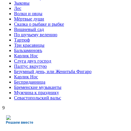
Зыковы
Лес
Волки и овцы
Мёртвые души
Сказка о рыбаке и рыбке
Вишневый сад
По щучьему велению
Тартюф
Три красавицы
Бальзаминовъ
Карлик Нос
Слуга двух господ
Палтус вкрутую
Безумный день, или Женитьба Фигаро
Карлик Нос
Бесприданница
Бременские музыканты
Мужчина к празднику
Севастопольский вальс
9
Решаем вместе