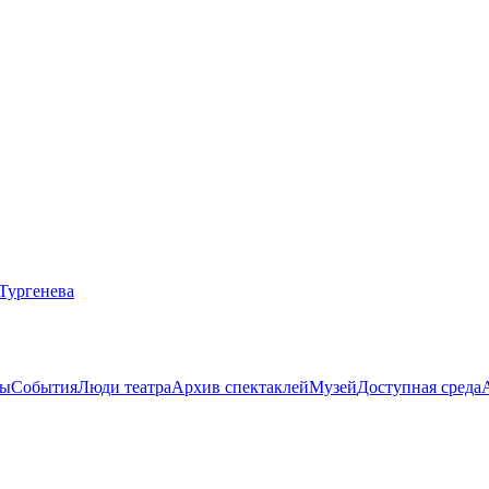
ты
События
Люди театра
Архив спектаклей
Музей
Доступная среда