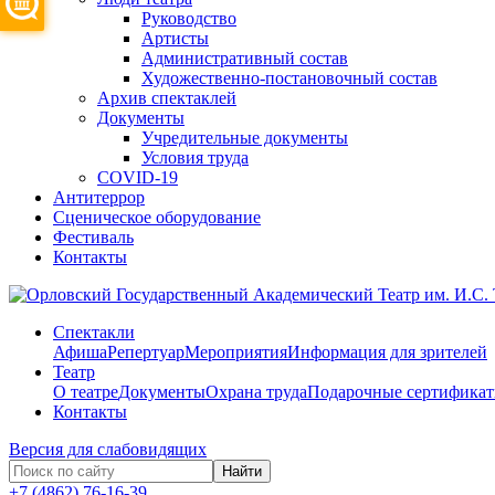
Руководство
Артисты
Административный состав
Художественно-постановочный состав
Архив спектаклей
Документы
Учредительные документы
Условия труда
COVID-19
Антитеррор
Сценическое оборудование
Фестиваль
Контакты
Спектакли
Афиша
Репертуар
Мероприятия
Информация для зрителей
Театр
О театре
Документы
Охрана труда
Подарочные сертифика
Контакты
Версия для слабовидящих
Найти
+7 (4862) 76-16-39