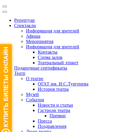
Репертуар
Спектакли
Информация для зрителей
Афиша
Мероприятия
Информация для зрителей
Контакты
Схема залов
Театральный этикет
Подарочные сертификаты
Театр
О театре
ОГАТ им. И.С.Тургенева
История театра
Музей
События
Новости и статьи
Гастроли театра
Премии
Пресса
Поздравления
Люди театра