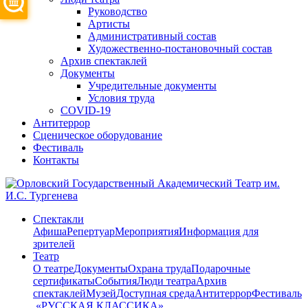
Руководство
Артисты
Административный состав
Художественно-постановочный состав
Архив спектаклей
Документы
Учредительные документы
Условия труда
COVID-19
Антитеррор
Сценическое оборудование
Фестиваль
Контакты
Спектакли
Афиша
Репертуар
Мероприятия
Информация для
зрителей
Театр
О театре
Документы
Охрана труда
Подарочные
сертификаты
События
Люди театра
Архив
спектаклей
Музей
Доступная среда
Антитеррор
Фестиваль
​ «РУССКАЯ КЛАССИКА»