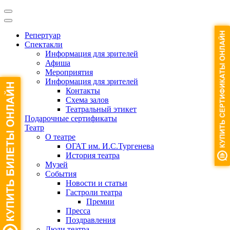
Репертуар
Спектакли
Информация для зрителей
Афиша
Мероприятия
Информация для зрителей
Контакты
Схема залов
Театральный этикет
Подарочные сертификаты
Театр
О театре
ОГАТ им. И.С.Тургенева
История театра
Музей
События
Новости и статьи
Гастроли театра
Премии
Пресса
Поздравления
Люди театра