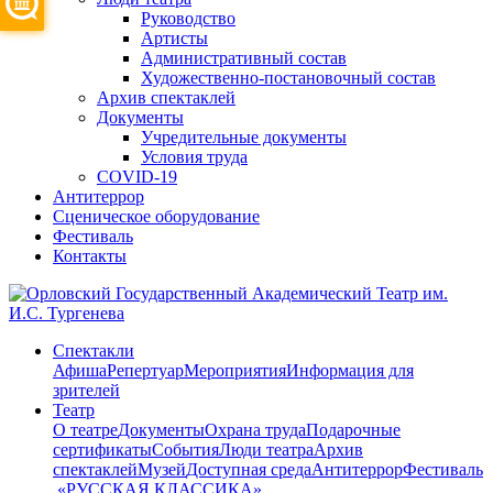
Руководство
Артисты
Административный состав
Художественно-постановочный состав
Архив спектаклей
Документы
Учредительные документы
Условия труда
COVID-19
Антитеррор
Сценическое оборудование
Фестиваль
Контакты
Спектакли
Афиша
Репертуар
Мероприятия
Информация для
зрителей
Театр
О театре
Документы
Охрана труда
Подарочные
сертификаты
События
Люди театра
Архив
спектаклей
Музей
Доступная среда
Антитеррор
Фестиваль
​ «РУССКАЯ КЛАССИКА»