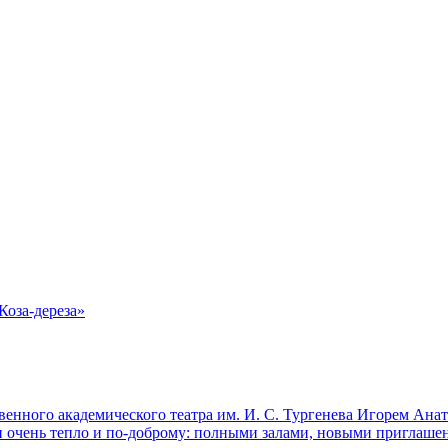
Коза-дереза»
твенного академического театра им. И. С. Тургенева Игорем А
ли очень тепло и по-доброму: полными залами, новыми приглаше