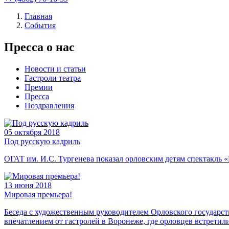
Главная
События
Пресса о нас
Новости и статьи
Гастроли театра
Премии
Пресса
Поздравления
05
октября 2018
Под русскую кадриль
ОГАТ им. И.С. Тургенева показал орловским детям спектакль «
13
июня 2018
Мировая премьера!
Беседа с художественным руководителем Орловского государс
впечатлением от гастролей в Воронеже, где орловцев встрети