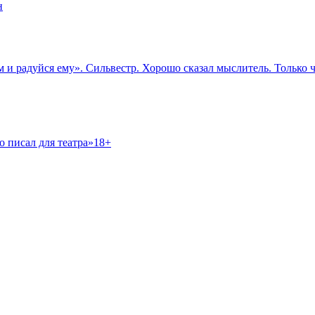
н
и радуйся ему». Сильвестр. Хорошо сказал мыслитель. Только чт
о писал для театра»18+