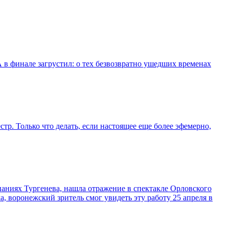
 в финале загрустил: о тех безвозвратно ушедших временах
р. Только что делать, если настоящее еще более эфемерно,
аниях Тургенева, нашла отражение в спектакле Орловского
а, воронежский зритель смог увидеть эту работу 25 апреля в