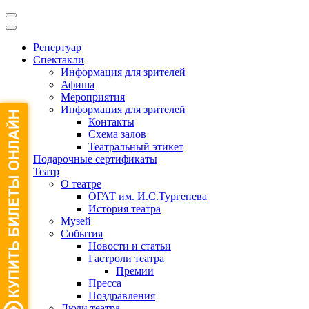
Репертуар
Спектакли
Информация для зрителей
Афиша
Мероприятия
Информация для зрителей
Контакты
Схема залов
Театральный этикет
Подарочные сертификаты
Театр
О театре
ОГАТ им. И.С.Тургенева
История театра
Музей
События
Новости и статьи
Гастроли театра
Премии
Пресса
Поздравления
Люди театра