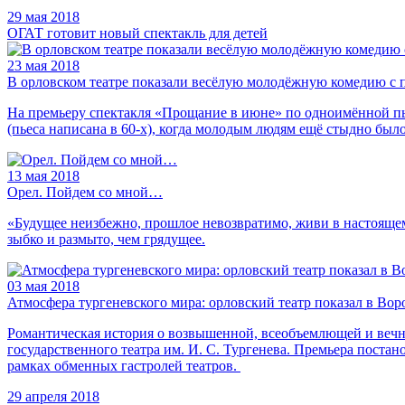
29
мая 2018
ОГАТ готовит новый спектакль для детей
23
мая 2018
В орловском театре показали весёлую молодёжную комедию с
На премьеру спектакля «Прощание в июне» по одноимённой пье
(пьеса написана в 60-х), когда молодым людям ещё стыдно был
13
мая 2018
Орел. Пойдем со мной…
«Будущее неизбежно, прошлое невозвратимо, живи в настоящем 
зыбко и размыто, чем грядущее.
03
мая 2018
Атмосфера тургеневского мира: орловский театр показал в В
Романтическая история о возвышенной, всеобъемлющей и вечн
государственного театра им. И. С. Тургенева. Премьера постан
рамках обменных гастролей театров.
29
апреля 2018