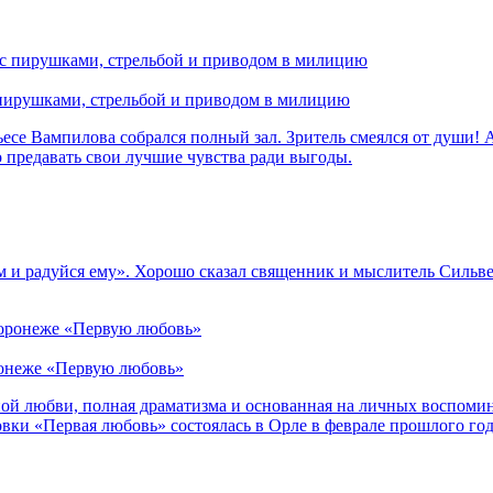
 пирушками, стрельбой и приводом в милицию
се Вампилова собрался полный зал. Зритель смеялся от души! А
о предавать свои лучшие чувства ради выгоды.
и радуйся ему». Хорошо сказал священник и мыслитель Сильвест
оронеже «Первую любовь»
ой любви, полная драматизма и основанная на личных воспомин
овки «Первая любовь» состоялась в Орле в феврале прошлого год