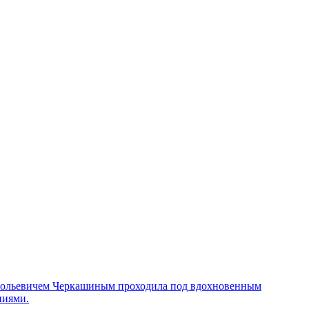
натольевичем Черкашиным проходила под вдохновенным
ниями.