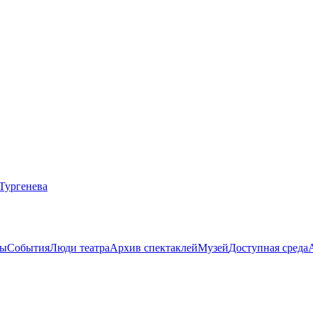
ты
События
Люди театра
Архив спектаклей
Музей
Доступная среда