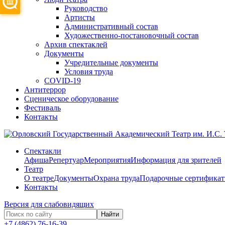
Руководство
Артисты
Административный состав
Художественно-постановочный состав
Архив спектаклей
Документы
Учредительные документы
Условия труда
COVID-19
Антитеррор
Сценическое оборудование
Фестиваль
Контакты
Спектакли
Афиша
Репертуар
Мероприятия
Информация для зрителей
Театр
О театре
Документы
Охрана труда
Подарочные сертифика
Контакты
Версия для слабовидящих
Найти
+7 (4862) 76-16-39