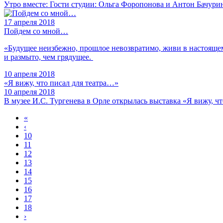
Утро вместе: Гости студии: Ольга Форопонова и Антон Бачури
17
апреля 2018
Пойдем со мной…
«Будущее неизбежно, прошлое невозвратимо, живи в настоящем 
и размыто, чем грядущее.
10
апреля 2018
«Я вижу, что писал для театра…»
10
апреля 2018
В музее И.С. Тургенева в Орле открылась выставка «Я вижу, чт
«
‹
10
11
12
13
14
15
16
17
18
›