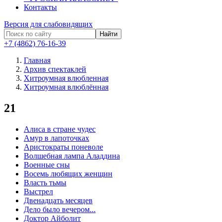
Контакты
Версия для слабовидящих
Найти
+7 (4862) 76-16-39
Главная
Архив спектаклей
Хитроумная влюбленная
Хитроумная влюблённая
21
Алиса в стране чудес
Амур в лапоточках
Аристократы поневоле
Волшебная лампа Аладдина
Военные сны
Восемь любящих женщин
Власть тьмы
Выстрел
Двенадцать месяцев
Дело было вечером...
Доктор Айболит