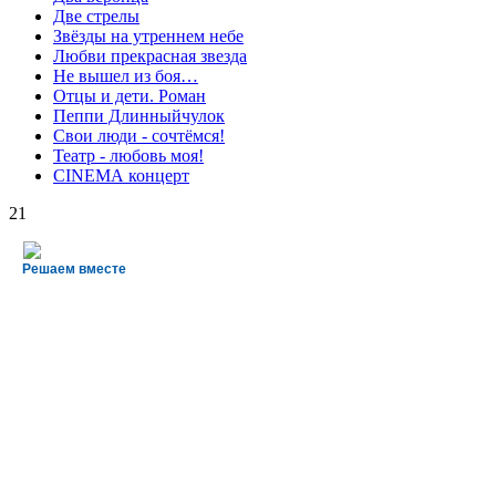
Две стрелы
Звёзды на утреннем небе
Любви прекрасная звезда
Не вышел из боя…
Отцы и дети. Роман
Пеппи Длинныйчулок
Свои люди - сочтёмся!
Театр - любовь моя!
СINЕМА концерт
21
Решаем вместе