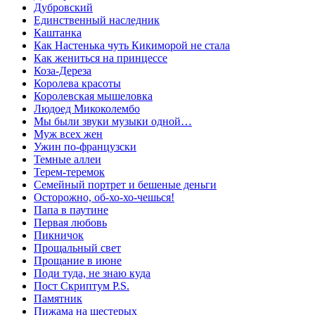
Дубровский
Единственный наследник
Каштанка
Как Настенька чуть Кикиморой не стала
Как жениться на принцессе
Коза-Дереза
Королева красоты
Королевская мышеловка
Людоед Микоколембо
Мы были звуки музыки одной…
Муж всех жен
Ужин по-французски
Темные аллеи
Терем-теремок
Семейный портрет и бешеные деньги
Осторожно, об-хо-хо-чешься!
Папа в паутине
Первая любовь
Пикничок
Прощальный свет
Прощание в июне
Поди туда, не знаю куда
Пост Скриптум P.S.
Памятник
Пижама на шестерых