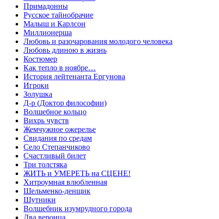
Примадонны
Русское тайнобрачие
Малыш и Карлсон
Миллионерша
Любовь и разочарования молодого человека
Любовь длиною в жизнь
Костюмер
Как тепло в ноябре…
История лейтенанта Ергунова
Игроки
Золушка
Д-р (Доктор философии)
Волшебное кольцо
Вихрь чувств
Жемчужное ожерелье
Свидания по средам
Село Степанчиково
Счастливый билет
Три толстяка
ЖИТЬ и УМЕРЕТЬ на СЦЕНЕ!
Хитроумная влюбленная
Шельменко-денщик
Шутники
Волшебник изумрудного города
Два веронца