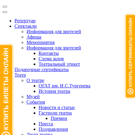
Репертуар
Спектакли
Информация для зрителей
Афиша
Мероприятия
Информация для зрителей
Контакты
Схема залов
Театральный этикет
Подарочные сертификаты
Театр
О театре
ОГАТ им. И.С.Тургенева
История театра
Музей
События
Новости и статьи
Гастроли театра
Премии
Пресса
Поздравления
Люди театра