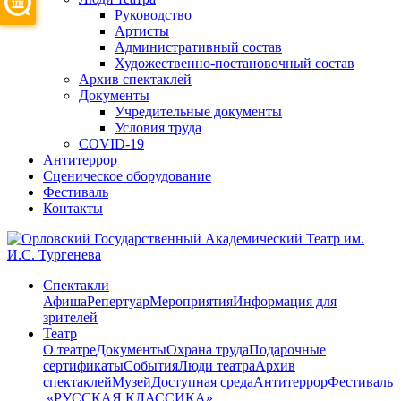
Руководство
Артисты
Административный состав
Художественно-постановочный состав
Архив спектаклей
Документы
Учредительные документы
Условия труда
COVID-19
Антитеррор
Сценическое оборудование
Фестиваль
Контакты
Спектакли
Афиша
Репертуар
Мероприятия
Информация для
зрителей
Театр
О театре
Документы
Охрана труда
Подарочные
сертификаты
События
Люди театра
Архив
спектаклей
Музей
Доступная среда
Антитеррор
Фестиваль
​ «РУССКАЯ КЛАССИКА»