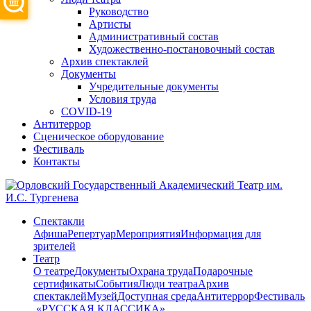
Руководство
Артисты
Административный состав
Художественно-постановочный состав
Архив спектаклей
Документы
Учредительные документы
Условия труда
COVID-19
Антитеррор
Сценическое оборудование
Фестиваль
Контакты
Спектакли
Афиша
Репертуар
Мероприятия
Информация для
зрителей
Театр
О театре
Документы
Охрана труда
Подарочные
сертификаты
События
Люди театра
Архив
спектаклей
Музей
Доступная среда
Антитеррор
Фестиваль
​ «РУССКАЯ КЛАССИКА»