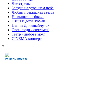
Две стрелы
Звёзды на утреннем небе
Любви прекрасная звезда
Не вышел из боя…
Отцы и дети. Роман
Пеппи Длинныйчулок
Свои люди - сочтёмся!
Театр - любовь моя!
СINЕМА концерт
7
Решаем вместе