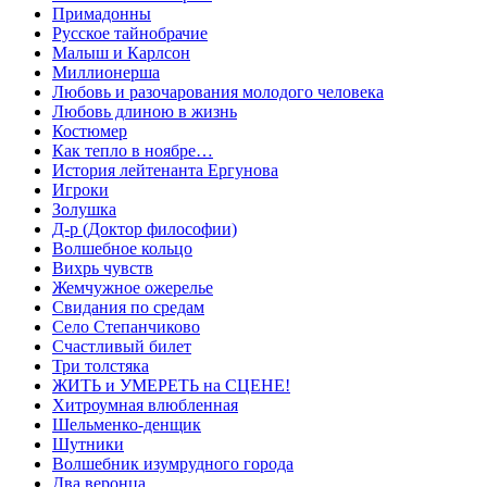
Примадонны
Русское тайнобрачие
Малыш и Карлсон
Миллионерша
Любовь и разочарования молодого человека
Любовь длиною в жизнь
Костюмер
Как тепло в ноябре…
История лейтенанта Ергунова
Игроки
Золушка
Д-р (Доктор философии)
Волшебное кольцо
Вихрь чувств
Жемчужное ожерелье
Свидания по средам
Село Степанчиково
Счастливый билет
Три толстяка
ЖИТЬ и УМЕРЕТЬ на СЦЕНЕ!
Хитроумная влюбленная
Шельменко-денщик
Шутники
Волшебник изумрудного города
Два веронца