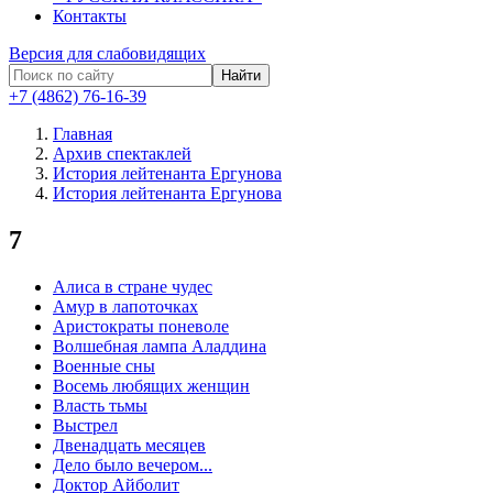
Контакты
Версия для слабовидящих
Найти
+7 (4862) 76-16-39
Главная
Архив спектаклей
История лейтенанта Ергунова
История лейтенанта Ергунова
7
Алиса в стране чудес
Амур в лапоточках
Аристократы поневоле
Волшебная лампа Аладдина
Военные сны
Восемь любящих женщин
Власть тьмы
Выстрел
Двенадцать месяцев
Дело было вечером...
Доктор Айболит