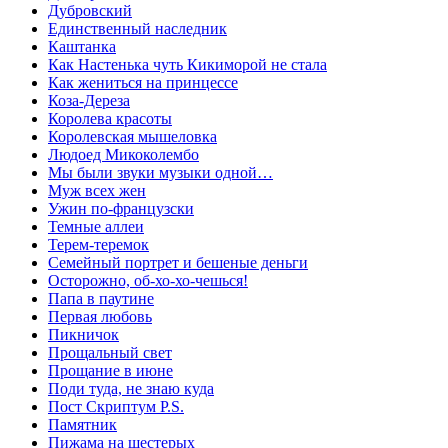
Дубровский
Единственный наследник
Каштанка
Как Настенька чуть Кикиморой не стала
Как жениться на принцессе
Коза-Дереза
Королева красоты
Королевская мышеловка
Людоед Микоколембо
Мы были звуки музыки одной…
Муж всех жен
Ужин по-французски
Темные аллеи
Терем-теремок
Семейный портрет и бешеные деньги
Осторожно, об-хо-хо-чешься!
Папа в паутине
Первая любовь
Пикничок
Прощальный свет
Прощание в июне
Поди туда, не знаю куда
Пост Скриптум P.S.
Памятник
Пижама на шестерых