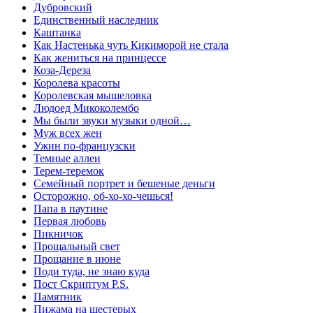
Дубровский
Единственный наследник
Каштанка
Как Настенька чуть Кикиморой не стала
Как жениться на принцессе
Коза-Дереза
Королева красоты
Королевская мышеловка
Людоед Микоколембо
Мы были звуки музыки одной…
Муж всех жен
Ужин по-французски
Темные аллеи
Терем-теремок
Семейный портрет и бешеные деньги
Осторожно, об-хо-хо-чешься!
Папа в паутине
Первая любовь
Пикничок
Прощальный свет
Прощание в июне
Поди туда, не знаю куда
Пост Скриптум P.S.
Памятник
Пижама на шестерых