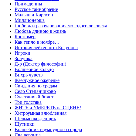
Примадонны
Русское тайнобрачие
Малыш и Карлсон
Миллионерша
Любовь и разочарования молодого человека
Любовь длиною в жизнь
Костюмер
Как тепло в ноябре…
История лейтенанта Ергунова
Игроки
Золушка
Д-р (Доктор философии)
Волшебное кольцо
Вихрь чувств
Жемчужное ожерелье
Свидания по средам
Село Степанчиково
Счастливый билет
Три толстяка
ЖИТЬ и УМЕРЕТЬ на СЦЕНЕ!
Хитроумная влюбленная
Шельменко-денщик
Шутники
Волшебник изумрудного города
Два веронца