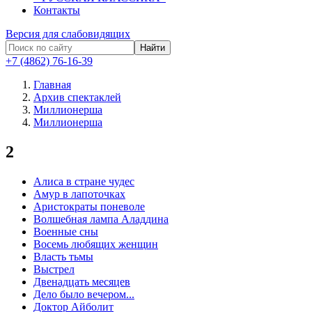
Контакты
Версия для слабовидящих
Найти
+7 (4862) 76-16-39
Главная
Архив спектаклей
Миллионерша
Миллионерша
2
Алиса в стране чудес
Амур в лапоточках
Аристократы поневоле
Волшебная лампа Аладдина
Военные сны
Восемь любящих женщин
Власть тьмы
Выстрел
Двенадцать месяцев
Дело было вечером...
Доктор Айболит