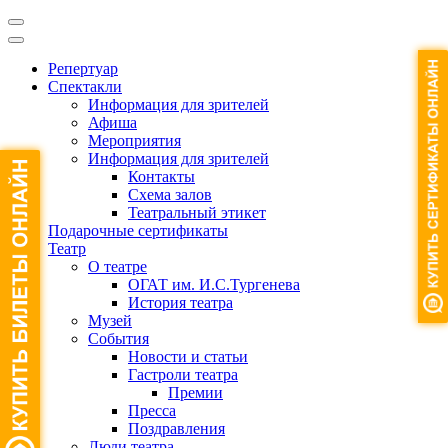
Репертуар
Спектакли
Информация для зрителей
Афиша
Мероприятия
Информация для зрителей
Контакты
Схема залов
Театральный этикет
Подарочные сертификаты
Театр
О театре
ОГАТ им. И.С.Тургенева
История театра
Музей
События
Новости и статьи
Гастроли театра
Премии
Пресса
Поздравления
Люди театра