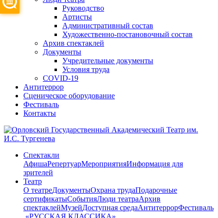
Руководство
Артисты
Административный состав
Художественно-постановочный состав
Архив спектаклей
Документы
Учредительные документы
Условия труда
COVID-19
Антитеррор
Сценическое оборудование
Фестиваль
Контакты
Спектакли
Афиша
Репертуар
Мероприятия
Информация для
зрителей
Театр
О театре
Документы
Охрана труда
Подарочные
сертификаты
События
Люди театра
Архив
спектаклей
Музей
Доступная среда
Антитеррор
Фестиваль
​ «РУССКАЯ КЛАССИКА»