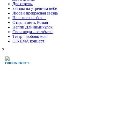
Две стрелы
Звёзды на утреннем небе
Любви прекрасная звезда
Не вышел из боя…
Отцы и дети. Роман
Пеппи Длинныйчулок
Свои люди - сочтёмся!
Театр - любовь моя!
СINЕМА концерт
2
Решаем вместе