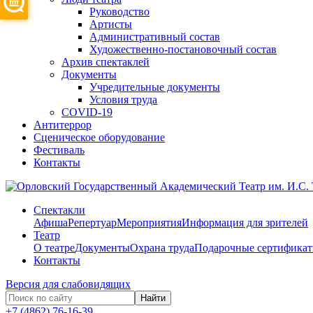
Руководство
Артисты
Административный состав
Художественно-постановочный состав
Архив спектаклей
Документы
Учредительные документы
Условия труда
COVID-19
Антитеррор
Сценическое оборудование
Фестиваль
Контакты
Спектакли
Афиша
Репертуар
Мероприятия
Информация для зрителей
Театр
О театре
Документы
Охрана труда
Подарочные сертифика
Контакты
Версия для слабовидящих
Найти
+7 (4862) 76-16-39