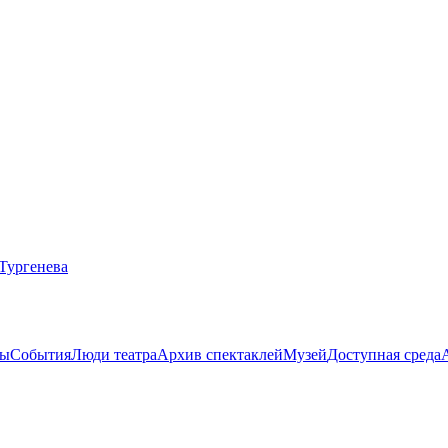
ты
События
Люди театра
Архив спектаклей
Музей
Доступная среда