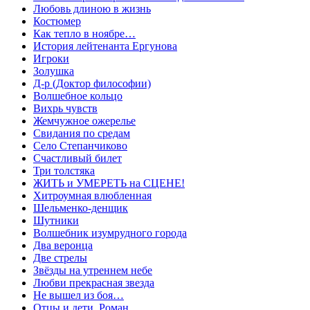
Любовь длиною в жизнь
Костюмер
Как тепло в ноябре…
История лейтенанта Ергунова
Игроки
Золушка
Д-р (Доктор философии)
Волшебное кольцо
Вихрь чувств
Жемчужное ожерелье
Свидания по средам
Село Степанчиково
Счастливый билет
Три толстяка
ЖИТЬ и УМЕРЕТЬ на СЦЕНЕ!
Хитроумная влюбленная
Шельменко-денщик
Шутники
Волшебник изумрудного города
Два веронца
Две стрелы
Звёзды на утреннем небе
Любви прекрасная звезда
Не вышел из боя…
Отцы и дети. Роман