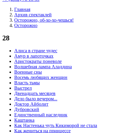
Главная
Архив спектаклей
Осторожно, об-хо-хо-чешься!
Осторожно
28
Алиса в стране чудес
Амур в лапоточках
Аристократы поневоле
Волшебная лампа Аладдина
Военные сны
Восемь любящих женщин
Власть тьмы
Выстрел
Двенадцать месяцев
Дело было вечером...
Доктор Айболит
Дубровский
Единственный наследник
Каштанка
Как Настенька чуть Кикиморой не стала
Как жениться на принцессе