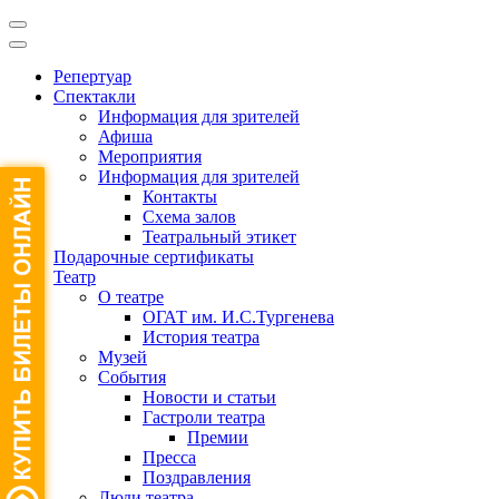
Репертуар
Спектакли
Информация для зрителей
Афиша
Мероприятия
Информация для зрителей
Контакты
Схема залов
Театральный этикет
Подарочные сертификаты
Театр
О театре
ОГАТ им. И.С.Тургенева
История театра
Музей
События
Новости и статьи
Гастроли театра
Премии
Пресса
Поздравления
Люди театра