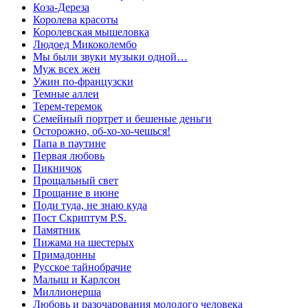
Коза-Дереза
Королева красоты
Королевская мышеловка
Людоед Микоколембо
Мы были звуки музыки одной…
Муж всех жен
Ужин по-французски
Темные аллеи
Терем-теремок
Семейный портрет и бешеные деньги
Осторожно, об-хо-хо-чешься!
Папа в паутине
Первая любовь
Пикничок
Прощальный свет
Прощание в июне
Поди туда, не знаю куда
Пост Скриптум P.S.
Памятник
Пижама на шестерых
Примадонны
Русское тайнобрачие
Малыш и Карлсон
Миллионерша
Любовь и разочарования молодого человека