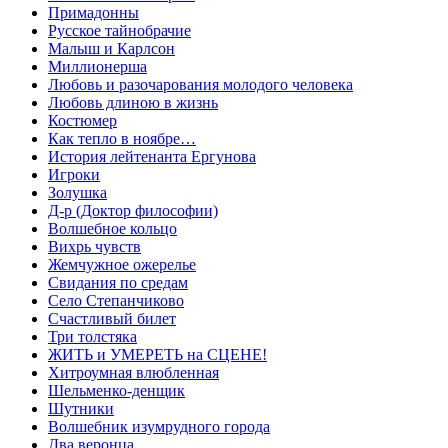
Примадонны
Русское тайнобрачие
Малыш и Карлсон
Миллионерша
Любовь и разочарования молодого человека
Любовь длиною в жизнь
Костюмер
Как тепло в ноябре…
История лейтенанта Ергунова
Игроки
Золушка
Д-р (Доктор философии)
Волшебное кольцо
Вихрь чувств
Жемчужное ожерелье
Свидания по средам
Село Степанчиково
Счастливый билет
Три толстяка
ЖИТЬ и УМЕРЕТЬ на СЦЕНЕ!
Хитроумная влюбленная
Шельменко-денщик
Шутники
Волшебник изумрудного города
Два веронца