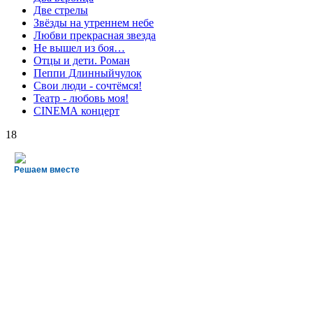
Две стрелы
Звёзды на утреннем небе
Любви прекрасная звезда
Не вышел из боя…
Отцы и дети. Роман
Пеппи Длинныйчулок
Свои люди - сочтёмся!
Театр - любовь моя!
СINЕМА концерт
18
Решаем вместе