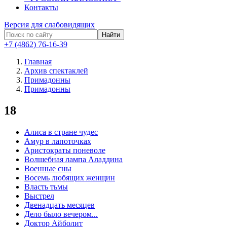
Контакты
Версия для слабовидящих
Найти
+7 (4862) 76-16-39
Главная
Архив спектаклей
Примадонны
Примадонны
18
Алиса в стране чудес
Амур в лапоточках
Аристократы поневоле
Волшебная лампа Аладдина
Военные сны
Восемь любящих женщин
Власть тьмы
Выстрел
Двенадцать месяцев
Дело было вечером...
Доктор Айболит