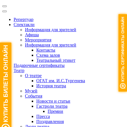
Репертуар
Спектакли
Информация для зрителей
Афиша
Мероприятия
Информация для зрителей
Контакты
Схема залов
Театральный этикет
Подарочные сертификаты
Театр
О театре
ОГАТ им. И.С.Тургенева
История театра
Музей
События
Новости и статьи
Гастроли театра
Премии
Пресса
Поздравления
Люди театра