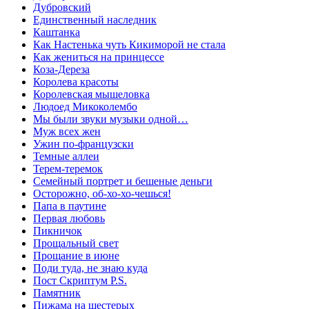
Дубровский
Единственный наследник
Каштанка
Как Настенька чуть Кикиморой не стала
Как жениться на принцессе
Коза-Дереза
Королева красоты
Королевская мышеловка
Людоед Микоколембо
Мы были звуки музыки одной…
Муж всех жен
Ужин по-французски
Темные аллеи
Терем-теремок
Семейный портрет и бешеные деньги
Осторожно, об-хо-хо-чешься!
Папа в паутине
Первая любовь
Пикничок
Прощальный свет
Прощание в июне
Поди туда, не знаю куда
Пост Скриптум P.S.
Памятник
Пижама на шестерых