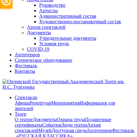
Руководство
Артисты
Административный состав
Художественно-постановочный состав
Архив спектаклей
Документы
Учредительные документы
Условия труда
COVID-19
Антитеррор
Сценическое оборудование
Фестиваль
Контакты
Спектакли
Афиша
Репертуар
Мероприятия
Информация для
зрителей
Театр
О театре
Документы
Охрана труда
Подарочные
сертификаты
События
Люди театра
Архив
спектаклей
Музей
Доступная среда
Антитеррор
Фестиваль
​ «РУССКАЯ КЛАССИКА»