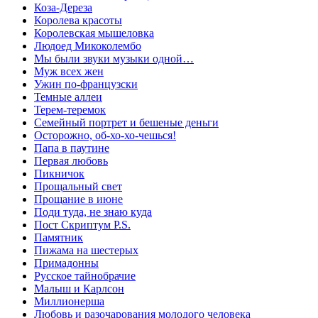
Коза-Дереза
Королева красоты
Королевская мышеловка
Людоед Микоколембо
Мы были звуки музыки одной…
Муж всех жен
Ужин по-французски
Темные аллеи
Терем-теремок
Семейный портрет и бешеные деньги
Осторожно, об-хо-хо-чешься!
Папа в паутине
Первая любовь
Пикничок
Прощальный свет
Прощание в июне
Поди туда, не знаю куда
Пост Скриптум P.S.
Памятник
Пижама на шестерых
Примадонны
Русское тайнобрачие
Малыш и Карлсон
Миллионерша
Любовь и разочарования молодого человека