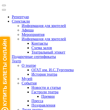
Репертуар
Спектакли
Информация для зрителей
Афиша
Мероприятия
Информация для зрителей
Контакты
Схема залов
Театральный этикет
Подарочные сертификаты
Театр
О театре
ОГАТ им. И.С.Тургенева
История театра
Музей
События
Новости и статьи
Гастроли театра
Премии
Пресса
Поздравления
Люди театра