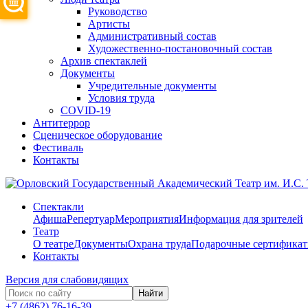
Руководство
Артисты
Административный состав
Художественно-постановочный состав
Архив спектаклей
Документы
Учредительные документы
Условия труда
COVID-19
Антитеррор
Сценическое оборудование
Фестиваль
Контакты
Спектакли
Афиша
Репертуар
Мероприятия
Информация для зрителей
Театр
О театре
Документы
Охрана труда
Подарочные сертифика
Контакты
Версия для слабовидящих
Найти
+7 (4862) 76-16-39