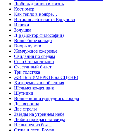
Любовь длиною в жизнь
Костюмер
Как тепло в ноябре…
История лейтенанта Ергунова
Игроки
Золушка
Д-р (Доктор философии)
Волшебное кольцо
Вихрь чувств
Жемчужное ожерелье
Свидания по средам
Село Степанчиково
Счастливый билет
Три толстяка
ЖИТЬ и УМЕРЕТЬ на СЦЕНЕ!
Хитроумная влюбленная
Шельменко-денщик
Шутники
Волшебник изумрудного города
Два веронца
Две стрелы
Звёзды на утреннем небе
Любви прекрасная звезда
Не вышел из боя…
Отцы и дети. Роман