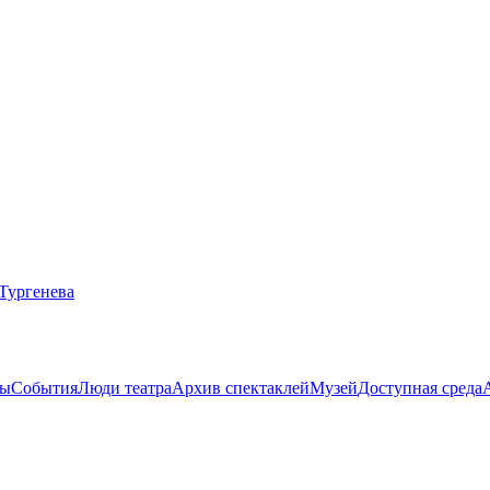
ты
События
Люди театра
Архив спектаклей
Музей
Доступная среда