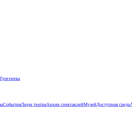
ты
События
Люди театра
Архив спектаклей
Музей
Доступная среда