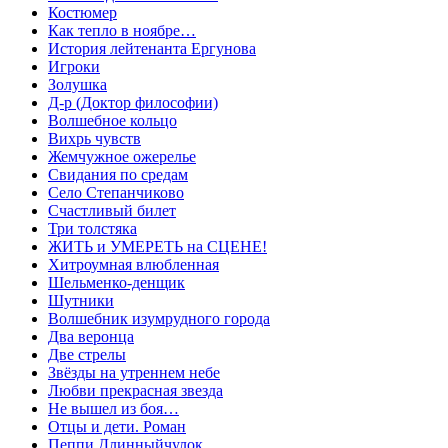
Костюмер
Как тепло в ноябре…
История лейтенанта Ергунова
Игроки
Золушка
Д-р (Доктор философии)
Волшебное кольцо
Вихрь чувств
Жемчужное ожерелье
Свидания по средам
Село Степанчиково
Счастливый билет
Три толстяка
ЖИТЬ и УМЕРЕТЬ на СЦЕНЕ!
Хитроумная влюбленная
Шельменко-денщик
Шутники
Волшебник изумрудного города
Два веронца
Две стрелы
Звёзды на утреннем небе
Любви прекрасная звезда
Не вышел из боя…
Отцы и дети. Роман
Пеппи Длинныйчулок