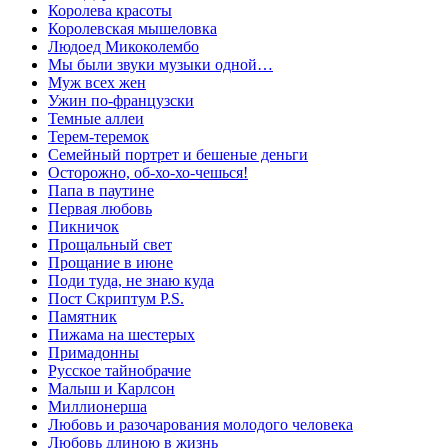
Королева красоты
Королевская мышеловка
Людоед Микоколембо
Мы были звуки музыки одной…
Муж всех жен
Ужин по-французски
Темные аллеи
Терем-теремок
Семейный портрет и бешеные деньги
Осторожно, об-хо-хо-чешься!
Папа в паутине
Первая любовь
Пикничок
Прощальный свет
Прощание в июне
Поди туда, не знаю куда
Пост Скриптум P.S.
Памятник
Пижама на шестерых
Примадонны
Русское тайнобрачие
Малыш и Карлсон
Миллионерша
Любовь и разочарования молодого человека
Любовь длиною в жизнь