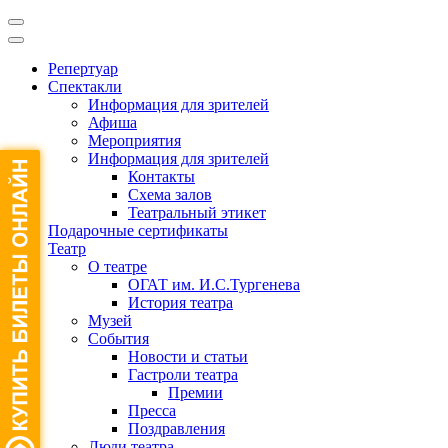
Репертуар
Спектакли
Информация для зрителей
Афиша
Мероприятия
Информация для зрителей
Контакты
Схема залов
Театральный этикет
Подарочные сертификаты
Театр
О театре
ОГАТ им. И.С.Тургенева
История театра
Музей
События
Новости и статьи
Гастроли театра
Премии
Пресса
Поздравления
Люди театра