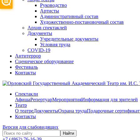
Руководство
Артисты
Административный состав
Художественно-постановочный состав
Архив спектаклей
Документы
Учредительные документы
Условия труда
COVID-19
Антитеррор
Сценическое оборудование
Фестиваль
Контакты
Спектакли
Афиша
Репертуар
Мероприятия
Информация для зрителей
Театр
О театре
Документы
Охрана труда
Подарочные сертифика
Контакты
Версия для слабовидящих
Найти
+7 (4862) 76-16-39