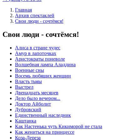
Главная
Архив спектаклей
Свои люди - сочтёмся!
Свои люди - сочтёмся!
Алиса в стране чудес
Амур в лапоточках
Аристократы поневоле
Волшебная лампа Аладдина
Военные сны
Восемь любящих женщин
Власть тьмы
Выстрел
Двенадцать месяцев
Дело было вечером...
Доктор Айболит
Дубровский
Единственный наследник
Каштанка
Как Настенька чуть Кикиморой не стала
Как жениться на принцессе
Коза-Дереза