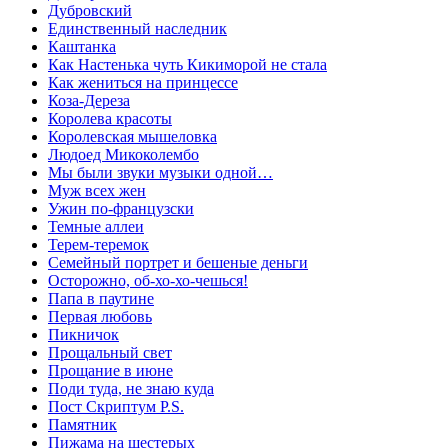
Дубровский
Единственный наследник
Каштанка
Как Настенька чуть Кикиморой не стала
Как жениться на принцессе
Коза-Дереза
Королева красоты
Королевская мышеловка
Людоед Микоколембо
Мы были звуки музыки одной…
Муж всех жен
Ужин по-французски
Темные аллеи
Терем-теремок
Семейный портрет и бешеные деньги
Осторожно, об-хо-хо-чешься!
Папа в паутине
Первая любовь
Пикничок
Прощальный свет
Прощание в июне
Поди туда, не знаю куда
Пост Скриптум P.S.
Памятник
Пижама на шестерых