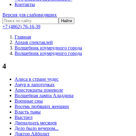
Контакты
Версия для слабовидящих
Найти
+7 (4862) 76-16-39
Главная
Архив спектаклей
Волшебник изумрудного города
Волшебник изумрудного города
4
Алиса в стране чудес
Амур в лапоточках
Аристократы поневоле
Волшебная лампа Аладдина
Военные сны
Восемь любящих женщин
Власть тьмы
Выстрел
Двенадцать месяцев
Дело было вечером...
Доктор Айболит