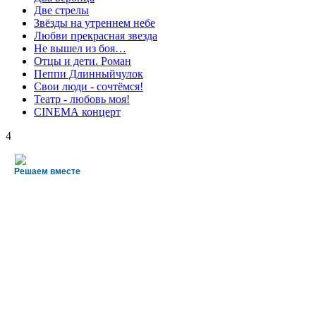
Две стрелы
Звёзды на утреннем небе
Любви прекрасная звезда
Не вышел из боя…
Отцы и дети. Роман
Пеппи Длинныйчулок
Свои люди - сочтёмся!
Театр - любовь моя!
СINЕМА концерт
4
Решаем вместе