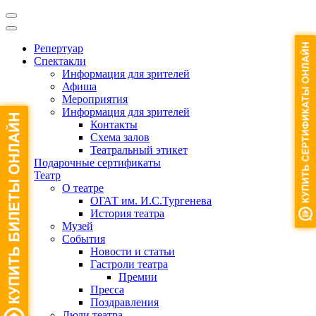
Репертуар
Спектакли
Информация для зрителей
Афиша
Мероприятия
Информация для зрителей
Контакты
Схема залов
Театральный этикет
Подарочные сертификаты
Театр
О театре
ОГАТ им. И.С.Тургенева
История театра
Музей
События
Новости и статьи
Гастроли театра
Премии
Пресса
Поздравления
Люди театра