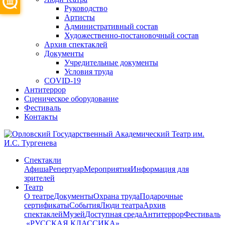
Руководство
Артисты
Административный состав
Художественно-постановочный состав
Архив спектаклей
Документы
Учредительные документы
Условия труда
COVID-19
Антитеррор
Сценическое оборудование
Фестиваль
Контакты
Спектакли
Афиша
Репертуар
Мероприятия
Информация для
зрителей
Театр
О театре
Документы
Охрана труда
Подарочные
сертификаты
События
Люди театра
Архив
спектаклей
Музей
Доступная среда
Антитеррор
Фестиваль
​ «РУССКАЯ КЛАССИКА»