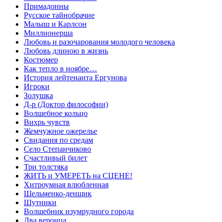
Примадонны
Русское тайнобрачие
Малыш и Карлсон
Миллионерша
Любовь и разочарования молодого человека
Любовь длиною в жизнь
Костюмер
Как тепло в ноябре…
История лейтенанта Ергунова
Игроки
Золушка
Д-р (Доктор философии)
Волшебное кольцо
Вихрь чувств
Жемчужное ожерелье
Свидания по средам
Село Степанчиково
Счастливый билет
Три толстяка
ЖИТЬ и УМЕРЕТЬ на СЦЕНЕ!
Хитроумная влюбленная
Шельменко-денщик
Шутники
Волшебник изумрудного города
Два веронца