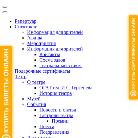
Репертуар
Спектакли
Информация для зрителей
Афиша
Мероприятия
Информация для зрителей
Контакты
Схема залов
Театральный этикет
Подарочные сертификаты
Театр
О театре
ОГАТ им. И.С.Тургенева
История театра
Музей
События
Новости и статьи
Гастроли театра
Премии
Пресса
Поздравления
Люди театра