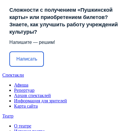
Сложности с получением «Пушкинской
карты» или приобретением билетов?
Знаете, как улучшить работу учреждений
культуры?
Напишите — решим!
Написать
Спектакли
Афиша
Репертуар
Архив спектаклей
Информация для зрителей
Карта сайта
Театр
О театре