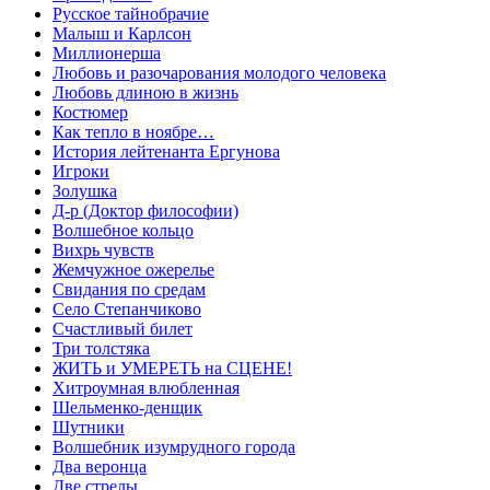
Русское тайнобрачие
Малыш и Карлсон
Миллионерша
Любовь и разочарования молодого человека
Любовь длиною в жизнь
Костюмер
Как тепло в ноябре…
История лейтенанта Ергунова
Игроки
Золушка
Д-р (Доктор философии)
Волшебное кольцо
Вихрь чувств
Жемчужное ожерелье
Свидания по средам
Село Степанчиково
Счастливый билет
Три толстяка
ЖИТЬ и УМЕРЕТЬ на СЦЕНЕ!
Хитроумная влюбленная
Шельменко-денщик
Шутники
Волшебник изумрудного города
Два веронца
Две стрелы