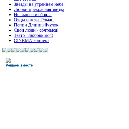
Звёзды на утреннем небе
Любви прекрасная звезда
Не вышел из боя…
Отцы и дети. Роман
Пеппи Длинныйчулок
Свои люди - сочтёмся!
Театр - любовь моя!
СINЕМА концерт
Решаем вместе