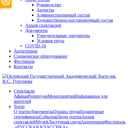
Руководство
Артисты
Административный состав
Художественно-постановочный состав
Архив спектаклей
Документы
Учредительные документы
Условия труда
COVID-19
Антитеррор
Сценическое оборудование
Фестиваль
Контакты
Спектакли
Афиша
Репертуар
Мероприятия
Информация для
зрителей
Театр
О театре
Документы
Охрана труда
Подарочные
сертификаты
События
Люди театра
Архив
спектаклей
Музей
Доступная среда
Антитеррор
Фестиваль
​ «РУССКАЯ КЛАССИКА»