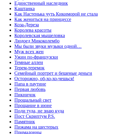
Единственный наследник
Каштанка
Как Настенька чуть Кикиморой не стала
Как жениться на принцессе
Коза-Дереза
Королева красоты
Королевская мышеловка
Людоед Микоколембо
Мы были звуки музыки одной…
Муж всех жен
Ужин по-французски
Темные аллеи
Терем-теремок
Семейный портрет и бешеные деньги
Осторожно, об-хо-хо-чешься!
Папа в паутине
Первая любовь
Пикничок
Прощальный свет
Прощание в июне
Поди туда, не знаю куда
Пост Скриптум P.S.
Памятник
Пижама на шестерых
Примадонны