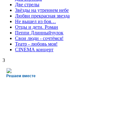
Две стрелы
Звёзды на утреннем небе
Любви прекрасная звезда
Не вышел из боя…
Отцы и дети. Роман
Пеппи Длинныйчулок
Свои люди - сочтёмся!
Театр - любовь моя!
СINЕМА концерт
3
Решаем вместе