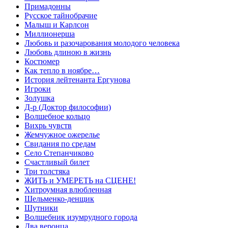
Примадонны
Русское тайнобрачие
Малыш и Карлсон
Миллионерша
Любовь и разочарования молодого человека
Любовь длиною в жизнь
Костюмер
Как тепло в ноябре…
История лейтенанта Ергунова
Игроки
Золушка
Д-р (Доктор философии)
Волшебное кольцо
Вихрь чувств
Жемчужное ожерелье
Свидания по средам
Село Степанчиково
Счастливый билет
Три толстяка
ЖИТЬ и УМЕРЕТЬ на СЦЕНЕ!
Хитроумная влюбленная
Шельменко-денщик
Шутники
Волшебник изумрудного города
Два веронца