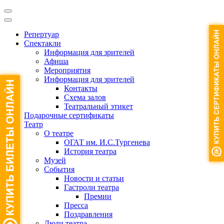
Репертуар
Спектакли
Информация для зрителей
Афиша
Мероприятия
Информация для зрителей
Контакты
Схема залов
Театральный этикет
Подарочные сертификаты
Театр
О театре
ОГАТ им. И.С.Тургенева
История театра
Музей
События
Новости и статьи
Гастроли театра
Премии
Пресса
Поздравления
Люди театра