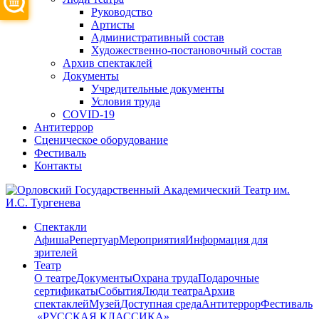
Руководство
Артисты
Административный состав
Художественно-постановочный состав
Архив спектаклей
Документы
Учредительные документы
Условия труда
COVID-19
Антитеррор
Сценическое оборудование
Фестиваль
Контакты
Спектакли
Афиша
Репертуар
Мероприятия
Информация для
зрителей
Театр
О театре
Документы
Охрана труда
Подарочные
сертификаты
События
Люди театра
Архив
спектаклей
Музей
Доступная среда
Антитеррор
Фестиваль
​ «РУССКАЯ КЛАССИКА»