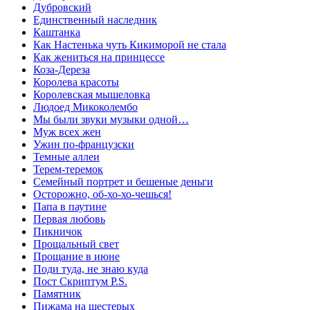
Дубровский
Единственный наследник
Каштанка
Как Настенька чуть Кикиморой не стала
Как жениться на принцессе
Коза-Дереза
Королева красоты
Королевская мышеловка
Людоед Микоколембо
Мы были звуки музыки одной…
Муж всех жен
Ужин по-французски
Темные аллеи
Терем-теремок
Семейный портрет и бешеные деньги
Осторожно, об-хо-хо-чешься!
Папа в паутине
Первая любовь
Пикничок
Прощальный свет
Прощание в июне
Поди туда, не знаю куда
Пост Скриптум P.S.
Памятник
Пижама на шестерых