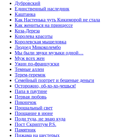
Дубровский
Единственный наследник
Каштанка
Как Настенька чуть Кикиморой не стала
Как жениться на принцессе
Коза-Дереза
Королева красоты
Королевская мышеловка
Людоед Микоколембо
Мы были звуки музыки одной…
Муж всех жен
Ужин по-французски
Темные аллеи
Терем-теремок
Семейный портрет и бешеные деньги
Осторожно, об-хо-хо-чешься!
Папа в паутине
Первая любовь
Пикничок
Прощальный свет
Прощание в июне
Поди туда, не знаю куда
Пост Скриптум P.S.
Памятник
Пижама на шестерых