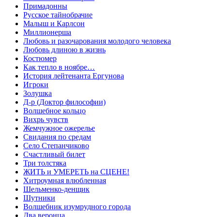
Примадонны
Русское тайнобрачие
Малыш и Карлсон
Миллионерша
Любовь и разочарования молодого человека
Любовь длиною в жизнь
Костюмер
Как тепло в ноябре…
История лейтенанта Ергунова
Игроки
Золушка
Д-р (Доктор философии)
Волшебное кольцо
Вихрь чувств
Жемчужное ожерелье
Свидания по средам
Село Степанчиково
Счастливый билет
Три толстяка
ЖИТЬ и УМЕРЕТЬ на СЦЕНЕ!
Хитроумная влюбленная
Шельменко-денщик
Шутники
Волшебник изумрудного города
Два веронца