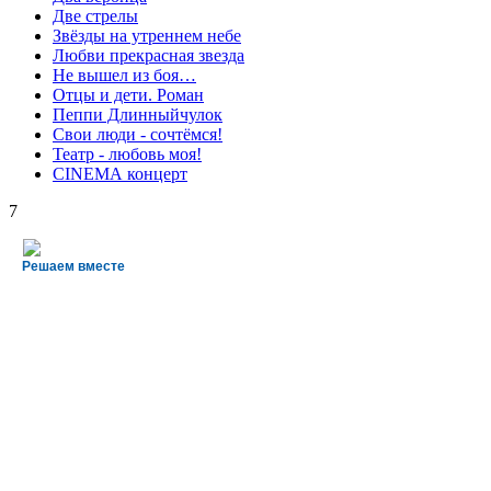
Две стрелы
Звёзды на утреннем небе
Любви прекрасная звезда
Не вышел из боя…
Отцы и дети. Роман
Пеппи Длинныйчулок
Свои люди - сочтёмся!
Театр - любовь моя!
СINЕМА концерт
7
Решаем вместе