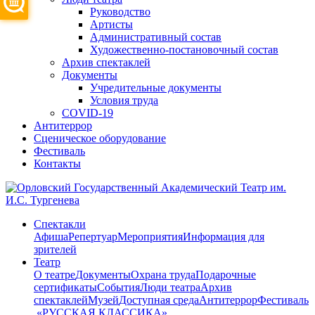
Руководство
Артисты
Административный состав
Художественно-постановочный состав
Архив спектаклей
Документы
Учредительные документы
Условия труда
COVID-19
Антитеррор
Сценическое оборудование
Фестиваль
Контакты
Спектакли
Афиша
Репертуар
Мероприятия
Информация для
зрителей
Театр
О театре
Документы
Охрана труда
Подарочные
сертификаты
События
Люди театра
Архив
спектаклей
Музей
Доступная среда
Антитеррор
Фестиваль
​ «РУССКАЯ КЛАССИКА»