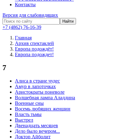
Контакты
Версия для слабовидящих
Найти
+7 (4862) 76-16-39
Главная
Архив спектаклей
Европа подождёт!
Европа подождет!
7
Алиса в стране чудес
Амур в лапоточках
Аристократы поневоле
Волшебная лампа Аладдина
Военные сны
Восемь любящих женщин
Власть тьмы
Выстрел
Двенадцать месяцев
Дело было вечером...
Доктор Айболит