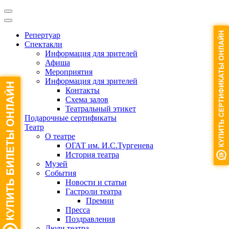
Репертуар
Спектакли
Информация для зрителей
Афиша
Мероприятия
Информация для зрителей
Контакты
Схема залов
Театральный этикет
Подарочные сертификаты
Театр
О театре
ОГАТ им. И.С.Тургенева
История театра
Музей
События
Новости и статьи
Гастроли театра
Премии
Пресса
Поздравления
Люди театра