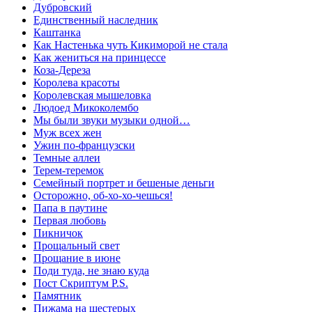
Дубровский
Единственный наследник
Каштанка
Как Настенька чуть Кикиморой не стала
Как жениться на принцессе
Коза-Дереза
Королева красоты
Королевская мышеловка
Людоед Микоколембо
Мы были звуки музыки одной…
Муж всех жен
Ужин по-французски
Темные аллеи
Терем-теремок
Семейный портрет и бешеные деньги
Осторожно, об-хо-хо-чешься!
Папа в паутине
Первая любовь
Пикничок
Прощальный свет
Прощание в июне
Поди туда, не знаю куда
Пост Скриптум P.S.
Памятник
Пижама на шестерых