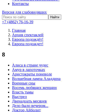
Контакты
Версия для слабовидящих
Найти
+7 (4862) 76-16-39
Главная
Архив спектаклей
Европа подождёт!
Европа подождет!
8
Алиса в стране чудес
Амур в лапоточках
Аристократы поневоле
Волшебная лампа Аладдина
Военные сны
Восемь любящих женщин
Власть тьмы
Выстрел
Двенадцать месяцев
Дело было вечером...
Доктор Айболит