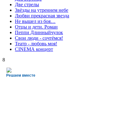
Две стрелы
Звёзды на утреннем небе
Любви прекрасная звезда
Не вышел из боя…
Отцы и дети. Роман
Пеппи Длинныйчулок
Свои люди - сочтёмся!
Театр - любовь моя!
СINЕМА концерт
8
Решаем вместе