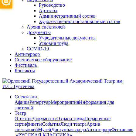
Руководство
Артисты
Административный состав
Художественно-постановочный состав
Архив спектаклей
Документы
Учредительные документы
Условия труда
COVID-19
Антитеррор
Сценическое оборудование
Фестиваль
Контакты
Спектакли
Афиша
Репертуар
Мероприятия
Информация для
зрителей
Театр
О театре
Документы
Охрана труда
Подарочные
сертификаты
События
Люди театра
Архив
спектаклей
Музей
Доступная среда
Антитеррор
Фестиваль
​ «РУССКАЯ КЛАССИКА»