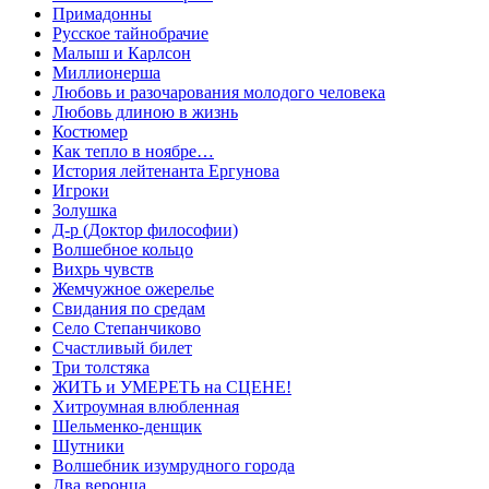
Примадонны
Русское тайнобрачие
Малыш и Карлсон
Миллионерша
Любовь и разочарования молодого человека
Любовь длиною в жизнь
Костюмер
Как тепло в ноябре…
История лейтенанта Ергунова
Игроки
Золушка
Д-р (Доктор философии)
Волшебное кольцо
Вихрь чувств
Жемчужное ожерелье
Свидания по средам
Село Степанчиково
Счастливый билет
Три толстяка
ЖИТЬ и УМЕРЕТЬ на СЦЕНЕ!
Хитроумная влюбленная
Шельменко-денщик
Шутники
Волшебник изумрудного города
Два веронца