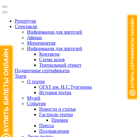
Репертуар
Спектакли
Информация для зрителей
Афиша
Мероприятия
Информация для зрителей
Контакты
Схема залов
Театральный этикет
Подарочные сертификаты
Театр
О театре
ОГАТ им. И.С.Тургенева
История театра
Музей
События
Новости и статьи
Гастроли театра
Премии
Пресса
Поздравления
Люди театра