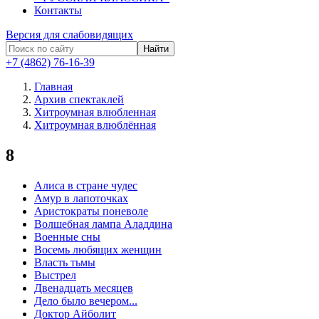
Контакты
Версия для слабовидящих
Найти
+7 (4862) 76-16-39
Главная
Архив спектаклей
Хитроумная влюбленная
Хитроумная влюблённая
8
Алиса в стране чудес
Амур в лапоточках
Аристократы поневоле
Волшебная лампа Аладдина
Военные сны
Восемь любящих женщин
Власть тьмы
Выстрел
Двенадцать месяцев
Дело было вечером...
Доктор Айболит