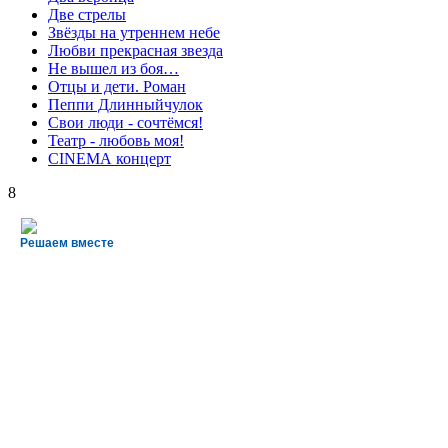
Две стрелы
Звёзды на утреннем небе
Любви прекрасная звезда
Не вышел из боя…
Отцы и дети. Роман
Пеппи Длинныйчулок
Свои люди - сочтёмся!
Театр - любовь моя!
СINЕМА концерт
8
Решаем вместе