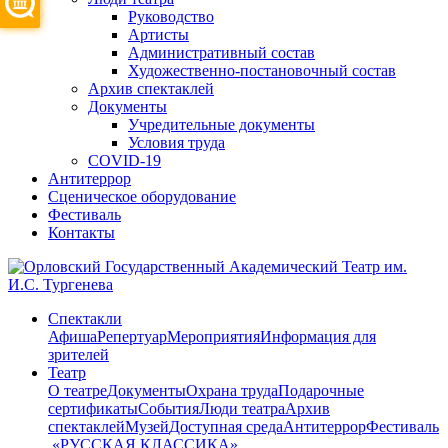
Руководство
Артисты
Административный состав
Художественно-постановочный состав
Архив спектаклей
Документы
Учредительные документы
Условия труда
COVID-19
Антитеррор
Сценическое оборудование
Фестиваль
Контакты
Спектакли
Афиша
Репертуар
Мероприятия
Информация для
зрителей
Театр
О театре
Документы
Охрана труда
Подарочные
сертификаты
События
Люди театра
Архив
спектаклей
Музей
Доступная среда
Антитеррор
Фестиваль
​ «РУССКАЯ КЛАССИКА»