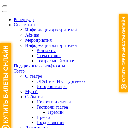
Репертуар
Спектакли
Информация для зрителей
Афиша
Мероприятия
Информация для зрителей
Контакты
Схема залов
Театральный этикет
Подарочные сертификаты
Театр
О театре
ОГАТ им. И.С.Тургенева
История театра
Музей
События
Новости и статьи
Гастроли театра
Премии
Пресса
Поздравления
Люди театра