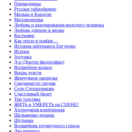
Примадонны
Русское тайнобрачие
Малыш и Карлсон
Миллионерша
Любовь и разочарования молодого человека
Любовь длиною в жизнь
Костюмер
Как тепло в ноябре…
История лейтенанта Ергунова
Игроки
Золушка
Д-р (Доктор философии)
Волшебное кольцо
Вихрь чувств
Жемчужное ожерелье
Свидания по средам
Село Степанчиково
Счастливый билет
Три толстяка
ЖИТЬ и УМЕРЕТЬ на СЦЕНЕ!
Хитроумная влюбленная
Шельменко-денщик
Шутники
Волшебник изумрудного города
Два веронца