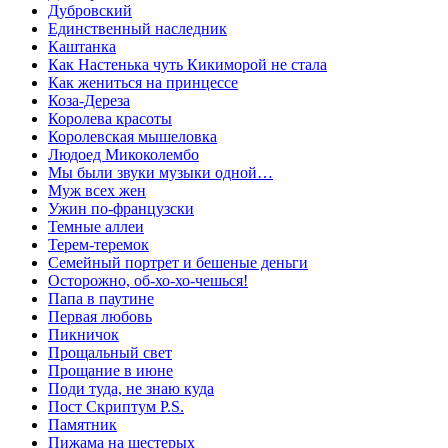
Дубровский
Единственный наследник
Каштанка
Как Настенька чуть Кикиморой не стала
Как жениться на принцессе
Коза-Дереза
Королева красоты
Королевская мышеловка
Людоед Микоколембо
Мы были звуки музыки одной…
Муж всех жен
Ужин по-французски
Темные аллеи
Терем-теремок
Семейный портрет и бешеные деньги
Осторожно, об-хо-хо-чешься!
Папа в паутине
Первая любовь
Пикничок
Прощальный свет
Прощание в июне
Поди туда, не знаю куда
Пост Скриптум P.S.
Памятник
Пижама на шестерых