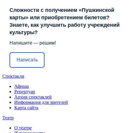
Сложности с получением «Пушкинской
карты» или приобретением билетов?
Знаете, как улучшить работу учреждений
культуры?
Напишите — решим!
Написать
Спектакли
Афиша
Репертуар
Архив спектаклей
Информация для зрителей
Карта сайта
Театр
О театре