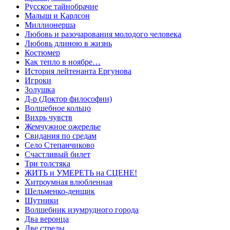
Русское тайнобрачие
Малыш и Карлсон
Миллионерша
Любовь и разочарования молодого человека
Любовь длиною в жизнь
Костюмер
Как тепло в ноябре…
История лейтенанта Ергунова
Игроки
Золушка
Д-р (Доктор философии)
Волшебное кольцо
Вихрь чувств
Жемчужное ожерелье
Свидания по средам
Село Степанчиково
Счастливый билет
Три толстяка
ЖИТЬ и УМЕРЕТЬ на СЦЕНЕ!
Хитроумная влюбленная
Шельменко-денщик
Шутники
Волшебник изумрудного города
Два веронца
Две стрелы