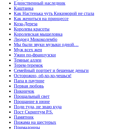
Единственный наследник
Каштанка
Как Настенька чуть Кикиморой не стала
Как жениться на принцессе
Коза-Дереза
Королева красоты
Королевская мышеловка
Людоед Микоколембо
Мы были звуки музыки одной…
Муж всех жен
Ужин по-французски
Темные аллеи
Терем-теремок
Семейный портрет и бешеные деньги
Осторожно, об-хо-хо-чешься!
Папа в паутине
Первая любовь
Пикничок
Прощальный свет
Прощание в июне
Поди туда, не знаю куда
Пост Скриптум P.S.
Памятник
Пижама на шестерых
Примадонны