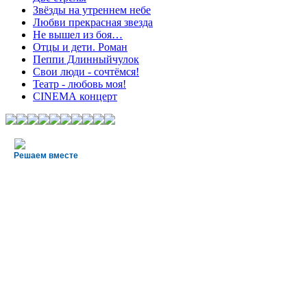
Звёзды на утреннем небе
Любви прекрасная звезда
Не вышел из боя…
Отцы и дети. Роман
Пеппи Длинныйчулок
Свои люди - сочтёмся!
Театр - любовь моя!
СINЕМА концерт
Решаем вместе