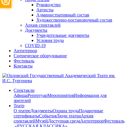
Руководство
Артисты
Административный состав
Художественно-постановочный состав
Архив спектаклей
Документы
Учредительные документы
Условия труда
COVID-19
Антитеррор
Сценическое оборудование
Фестиваль
Контакты
Спектакли
Афиша
Репертуар
Мероприятия
Информация для
зрителей
Театр
О театре
Документы
Охрана труда
Подарочные
сертификаты
События
Люди театра
Архив
спектаклей
Музей
Доступная среда
Антитеррор
Фестиваль
​ «РУССКАЯ КЛАССИКА»