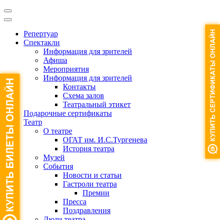
Репертуар
Спектакли
Информация для зрителей
Афиша
Мероприятия
Информация для зрителей
Контакты
Схема залов
Театральный этикет
Подарочные сертификаты
Театр
О театре
ОГАТ им. И.С.Тургенева
История театра
Музей
События
Новости и статьи
Гастроли театра
Премии
Пресса
Поздравления
Люди театра