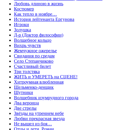
Любовь длиною в жизнь
Костюмер
Как тепло в ноябре…
История лейтенанта Ергунова
Игроки
Золушка
Д-р (Доктор философии)
Волшебное кольцо
Вихрь чувств
Жемчужное ожерелье
Свидания по средам
Село Степанчиково
Счастливый билет
Три толстяка
ЖИТЬ и УМЕРЕТЬ на СЦЕНЕ!
Хитроумная влюбленная
Шельменко-денщик
Шутники
Волшебник изумрудного города
Два веронца
Две стрелы
Звёзды на утреннем небе
Любви прекрасная звезда
Не вышел из боя…
Отцы и дети. Роман