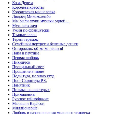
Коза-Дереза
Королева красоты
Королевская мышеловка
Людоед Микоколембо
Мы были звуки музыки одной…
Муж всех жен
Ужин по-французски
Темные аллеи
Терем-теремок
Семейный портрет и бешеные деньги
Осторожно, об-хо-хо-чешься!
Папа в паутине
Первая любовь
Пикничок
Прощальный свет
Прощание в июне
Поди туда, не знаю куда
Пост Скриптум P.S.
Памятник
Пижама на шестерых
Примадонны
Русское тайнобрачие
Малыш и Карлсон
Миллионерша
Любовь и разочарования молодого человека