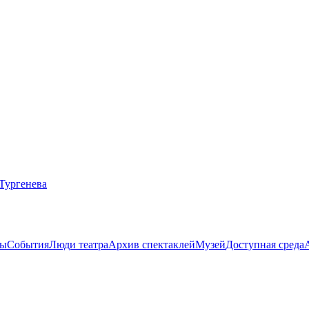
ты
События
Люди театра
Архив спектаклей
Музей
Доступная среда