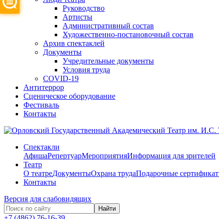
Руководство
Артисты
Административный состав
Художественно-постановочный состав
Архив спектаклей
Документы
Учредительные документы
Условия труда
COVID-19
Антитеррор
Сценическое оборудование
Фестиваль
Контакты
Спектакли
Афиша
Репертуар
Мероприятия
Информация для зрителей
Театр
О театре
Документы
Охрана труда
Подарочные сертифика
Контакты
Версия для слабовидящих
Найти
+7 (4862) 76-16-39