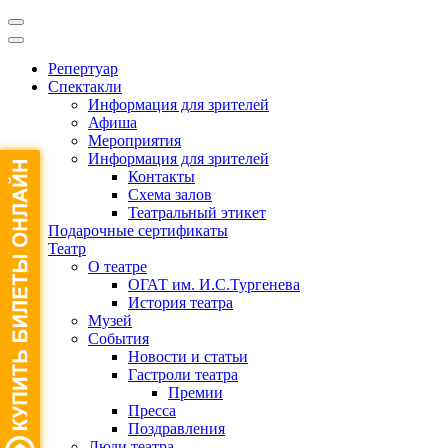
Репертуар
Спектакли
Информация для зрителей
Афиша
Мероприятия
Информация для зрителей
Контакты
Схема залов
Театральный этикет
Подарочные сертификаты
Театр
О театре
ОГАТ им. И.С.Тургенева
История театра
Музей
События
Новости и статьи
Гастроли театра
Премии
Пресса
Поздравления
Люди театра