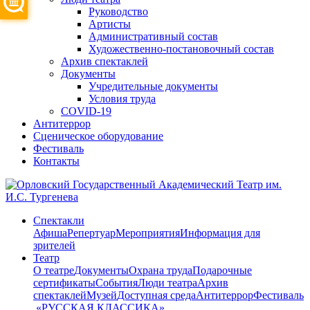
Руководство
Артисты
Административный состав
Художественно-постановочный состав
Архив спектаклей
Документы
Учредительные документы
Условия труда
COVID-19
Антитеррор
Сценическое оборудование
Фестиваль
Контакты
Спектакли
Афиша
Репертуар
Мероприятия
Информация для
зрителей
Театр
О театре
Документы
Охрана труда
Подарочные
сертификаты
События
Люди театра
Архив
спектаклей
Музей
Доступная среда
Антитеррор
Фестиваль
​ «РУССКАЯ КЛАССИКА»