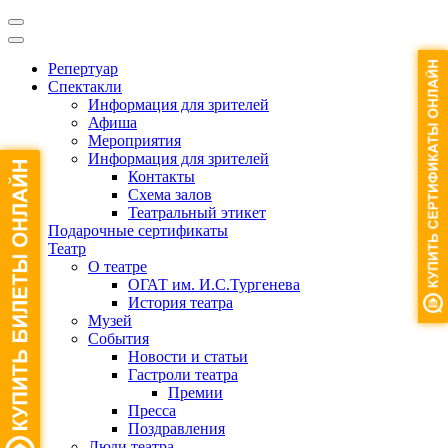
Репертуар
Спектакли
Информация для зрителей
Афиша
Мероприятия
Информация для зрителей
Контакты
Схема залов
Театральный этикет
Подарочные сертификаты
Театр
О театре
ОГАТ им. И.С.Тургенева
История театра
Музей
События
Новости и статьи
Гастроли театра
Премии
Пресса
Поздравления
Люди театра