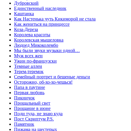
Дубровский
Единственный наследник
Каштанка
Как Настенька чуть Кикиморой не стала
Как жениться на принцессе
Коза-Дереза
Королева красоты
Королевская мышеловка
Людоед Микоколембо
Мы были звуки музыки одной…
Муж всех жен
Ужин по-французски
Темные аллеи
Терем-теремок
Семейный портрет и бешеные деньги
Осторожно, об-хо-хо-чешься!
Папа в паутине
Первая любовь
Пикничок
Прощальный свет
Прощание в июне
Поди туда, не знаю куда
Пост Скриптум P.S.
Памятник
Пижама на шестерых