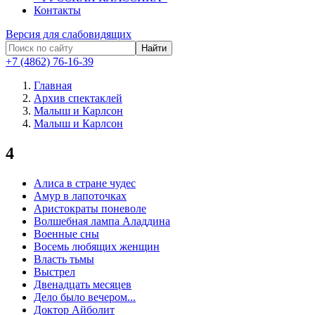
Контакты
Версия для слабовидящих
Найти
+7 (4862) 76-16-39
Главная
Архив спектаклей
Малыш и Карлсон
Малыш и Карлсон
4
Алиса в стране чудес
Амур в лапоточках
Аристократы поневоле
Волшебная лампа Аладдина
Военные сны
Восемь любящих женщин
Власть тьмы
Выстрел
Двенадцать месяцев
Дело было вечером...
Доктор Айболит