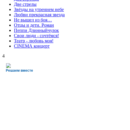
Две стрелы
Звёзды на утреннем небе
Любви прекрасная звезда
Не вышел из боя…
Отцы и дети. Роман
Пеппи Длинныйчулок
Свои люди - сочтёмся!
Театр - любовь моя!
СINЕМА концерт
4
Решаем вместе