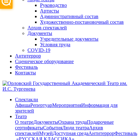
Руководство
Артисты
Административный состав
Художественно-постановочный состав
Архив спектаклей
Документы
Учредительные документы
Условия труда
COVID-19
Антитеррор
Сценическое оборудование
Фестиваль
Контакты
Спектакли
Афиша
Репертуар
Мероприятия
Информация для
зрителей
Театр
О театре
Документы
Охрана труда
Подарочные
сертификаты
События
Люди театра
Архив
спектаклей
Музей
Доступная среда
Антитеррор
Фестиваль
​ «РУССКАЯ КЛАССИКА»