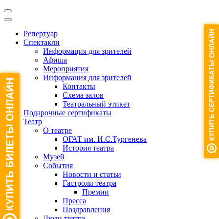
Репертуар
Спектакли
Информация для зрителей
Афиша
Мероприятия
Информация для зрителей
Контакты
Схема залов
Театральный этикет
Подарочные сертификаты
Театр
О театре
ОГАТ им. И.С.Тургенева
История театра
Музей
События
Новости и статьи
Гастроли театра
Премии
Пресса
Поздравления
Люди театра