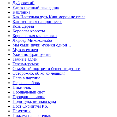
Дубровский
Единственный наследник
Каштанка
Как Настенька чуть Кикиморой не стала
Как жениться на принцессе
Коза-Дереза
Королева красоты
Королевская мышеловка
Людоед Микоколембо
Мы были звуки музыки одной…
Муж всех жен
Ужин по-французски
Темные аллеи
Терем-теремок
Семейный портрет и бешеные деньги
Осторожно, об-хо-хо-чешься!
Папа в паутине
Первая любовь
Пикничок
Прощальный свет
Прощание в июне
Поди туда, не знаю куда
Пост Скриптум P.S.
Памятник
Пижама на шестерых