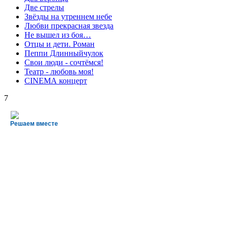
Две стрелы
Звёзды на утреннем небе
Любви прекрасная звезда
Не вышел из боя…
Отцы и дети. Роман
Пеппи Длинныйчулок
Свои люди - сочтёмся!
Театр - любовь моя!
СINЕМА концерт
7
Решаем вместе