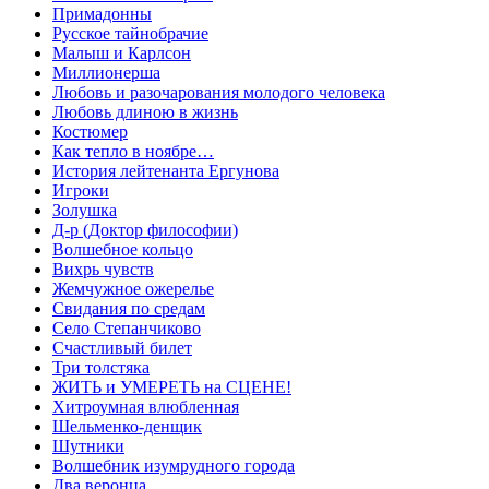
Примадонны
Русское тайнобрачие
Малыш и Карлсон
Миллионерша
Любовь и разочарования молодого человека
Любовь длиною в жизнь
Костюмер
Как тепло в ноябре…
История лейтенанта Ергунова
Игроки
Золушка
Д-р (Доктор философии)
Волшебное кольцо
Вихрь чувств
Жемчужное ожерелье
Свидания по средам
Село Степанчиково
Счастливый билет
Три толстяка
ЖИТЬ и УМЕРЕТЬ на СЦЕНЕ!
Хитроумная влюбленная
Шельменко-денщик
Шутники
Волшебник изумрудного города
Два веронца