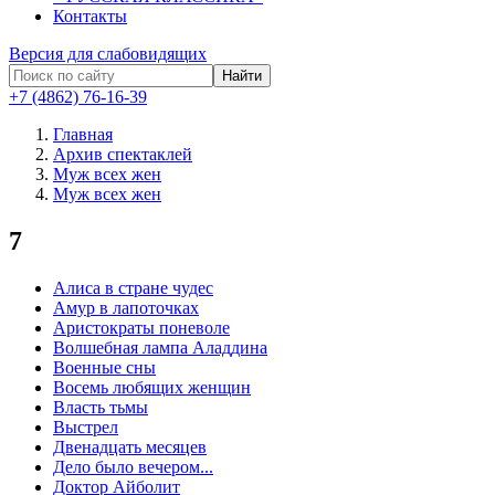
Контакты
Версия для слабовидящих
Найти
+7 (4862) 76-16-39
Главная
Архив спектаклей
Муж всех жен
Муж всех жен
7
Алиса в стране чудес
Амур в лапоточках
Аристократы поневоле
Волшебная лампа Аладдина
Военные сны
Восемь любящих женщин
Власть тьмы
Выстрел
Двенадцать месяцев
Дело было вечером...
Доктор Айболит