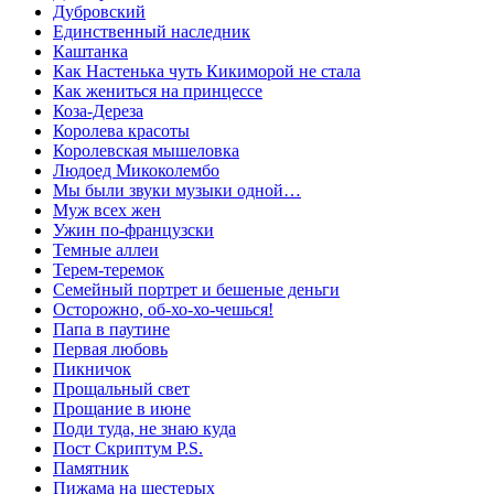
Дубровский
Единственный наследник
Каштанка
Как Настенька чуть Кикиморой не стала
Как жениться на принцессе
Коза-Дереза
Королева красоты
Королевская мышеловка
Людоед Микоколембо
Мы были звуки музыки одной…
Муж всех жен
Ужин по-французски
Темные аллеи
Терем-теремок
Семейный портрет и бешеные деньги
Осторожно, об-хо-хо-чешься!
Папа в паутине
Первая любовь
Пикничок
Прощальный свет
Прощание в июне
Поди туда, не знаю куда
Пост Скриптум P.S.
Памятник
Пижама на шестерых