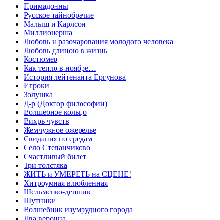
Примадонны
Русское тайнобрачие
Малыш и Карлсон
Миллионерша
Любовь и разочарования молодого человека
Любовь длиною в жизнь
Костюмер
Как тепло в ноябре…
История лейтенанта Ергунова
Игроки
Золушка
Д-р (Доктор философии)
Волшебное кольцо
Вихрь чувств
Жемчужное ожерелье
Свидания по средам
Село Степанчиково
Счастливый билет
Три толстяка
ЖИТЬ и УМЕРЕТЬ на СЦЕНЕ!
Хитроумная влюбленная
Шельменко-денщик
Шутники
Волшебник изумрудного города
Два веронца