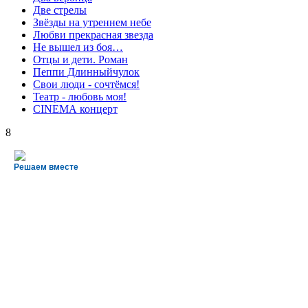
Две стрелы
Звёзды на утреннем небе
Любви прекрасная звезда
Не вышел из боя…
Отцы и дети. Роман
Пеппи Длинныйчулок
Свои люди - сочтёмся!
Театр - любовь моя!
СINЕМА концерт
8
Решаем вместе