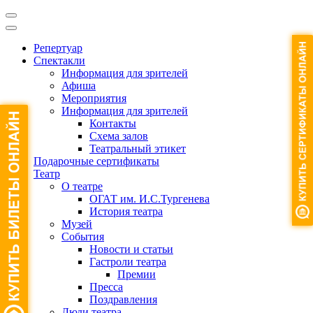
Репертуар
Спектакли
Информация для зрителей
Афиша
Мероприятия
Информация для зрителей
Контакты
Схема залов
Театральный этикет
Подарочные сертификаты
Театр
О театре
ОГАТ им. И.С.Тургенева
История театра
Музей
События
Новости и статьи
Гастроли театра
Премии
Пресса
Поздравления
Люди театра