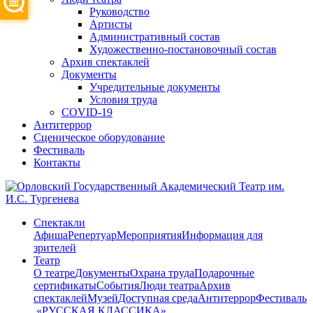
Руководство
Артисты
Административный состав
Художественно-постановочный состав
Архив спектаклей
Документы
Учредительные документы
Условия труда
COVID-19
Антитеррор
Сценическое оборудование
Фестиваль
Контакты
Спектакли
Афиша
Репертуар
Мероприятия
Информация для
зрителей
Театр
О театре
Документы
Охрана труда
Подарочные
сертификаты
События
Люди театра
Архив
спектаклей
Музей
Доступная среда
Антитеррор
Фестиваль
​ «РУССКАЯ КЛАССИКА»